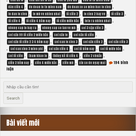
,
,
,
dàn xiên 4
du doan lo to mien nam
du doan xo so mien bac lo xien
,
,
,
,
,
lo dan lo xien
lo mb ve nhieu nhat
lô xiên 2
lo xien 2 hay ve
lô xiên 3
,
,
,
,
lô xiên 4
lô xiên 4 hôm nay
lô xiên miền bắc
loto ra nhieu nhat
,
,
,
nhung cap lo hay ra
nhung cap so lau ve mb
soi 3 cặp xiên 3
,
,
,
soi cầu 99 lô xiên 2 miền bắc
soi cầu lo
soi cầu lô xiên
,
,
,
soi cầu lô xiên 2 3 4 hôm nay
soi cau lo xien 3
soi cầu xiên 2
soi cầu xiên 3
,
,
,
,
,
soi cau xien 3 mien phi
soi cầu xiên 4
soi lô hôm nay
soi lô miền bắc
,
,
,
,
soi lô xiên
tham khao lo
thống kê lô xiên 4
xiên 2 chuẩn
,
,
,
194 bình
xiên 2 hôm nay
xiên 4 miền bắc
xiên mb
xin so de ngay mai
ở
luận
chốt
số
soi
cầu
lô
Search
xiên
4
mb
cao
Bài viết mới
cấp