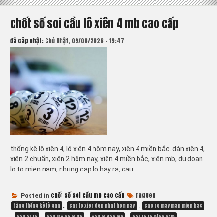
chốt số soi cầu lô xiên 4 mb cao cấp
đã câp nhật:
Chủ Nhật, 09/08/2026 - 19:47
thống kê lô xiên 4, lô xiên 4 hôm nay, xiên 4 miền bắc, dàn xiên 4,
xiên 2 chuẩn, xiên 2 hôm nay, xiên 4 miền bắc, xiên mb, du doan
lo to mien nam, nhung cap lo hay ra, cau…
chốt số soi cầu mb cao cấp
Tagged
Posted in
,
,
bảng thống kê lô gan
cap lo xien dep nhat hom nay
cap so may man mien bac
,
,
,
,
,
cau an lo
cau lac bo lo de
cau lo gan mb
cau lo to mien nam