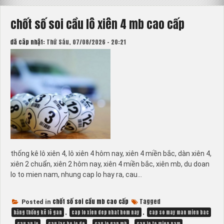
chốt số soi cầu lô xiên 4 mb cao cấp
đã câp nhật:
Thứ Sáu, 07/08/2026 - 20:21
thống kê lô xiên 4, lô xiên 4 hôm nay, xiên 4 miền bắc, dàn xiên 4,
xiên 2 chuẩn, xiên 2 hôm nay, xiên 4 miền bắc, xiên mb, du doan
lo to mien nam, nhung cap lo hay ra, cau…
chốt số soi cầu mb cao cấp
Tagged
Posted in
,
,
bảng thống kê lô gan
cap lo xien dep nhat hom nay
cap so may man mien bac
,
,
,
,
,
cau an lo
cau lac bo lo de
cau lo gan mb
cau lo to mien nam