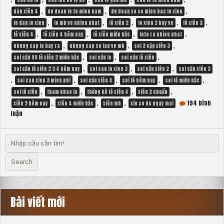
,
,
,
dàn xiên 4
du doan lo to mien nam
du doan xo so mien bac lo xien
,
,
,
,
,
lo dan lo xien
lo mb ve nhieu nhat
lô xiên 2
lo xien 2 hay ve
lô xiên 3
,
,
,
,
lô xiên 4
lô xiên 4 hôm nay
lô xiên miền bắc
loto ra nhieu nhat
,
,
,
nhung cap lo hay ra
nhung cap so lau ve mb
soi 3 cặp xiên 3
,
,
,
soi cầu 99 lô xiên 2 miền bắc
soi cầu lo
soi cầu lô xiên
,
,
,
soi cầu lô xiên 2 3 4 hôm nay
soi cau lo xien 3
soi cầu xiên 2
soi cầu xiên 3
,
,
,
,
,
soi cau xien 3 mien phi
soi cầu xiên 4
soi lô hôm nay
soi lô miền bắc
,
,
,
,
soi lô xiên
tham khao lo
thống kê lô xiên 4
xiên 2 chuẩn
,
,
,
194 bình
xiên 2 hôm nay
xiên 4 miền bắc
xiên mb
xin so de ngay mai
ở
luận
chốt
số
soi
cầu
lô
Search
xiên
4
mb
cao
Bài viết mới
cấp