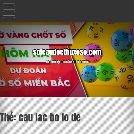
Skip
to
content
soicaudocthuxoso.com
soi cầu độc thủ xổ số siêu chuẩn
Thẻ:
cau lac bo lo de