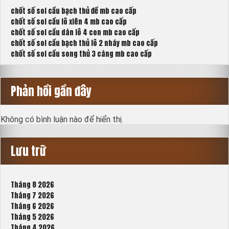
chốt số soi cầu bạch thủ đề mb cao cấp
chốt số soi cầu lô xiên 4 mb cao cấp
chốt số soi cầu dàn lô 4 con mb cao cấp
chốt số soi cầu bạch thủ lô 2 nháy mb cao cấp
chốt số soi cầu song thủ 3 càng mb cao cấp
Phản hồi gần đây
Không có bình luận nào để hiển thị.
Lưu trữ
Tháng 8 2026
Tháng 7 2026
Tháng 6 2026
Tháng 5 2026
Tháng 4 2026