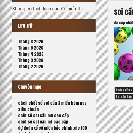
Không có bình luận nào để hiển thị.
soi cầ
đã câp nhậ
Lưu trữ
Tháng 6 2026
Tháng 5 2026
Tháng 4 2026
Tháng 3 2026
Tháng 2 2026
Chuyên mục
Hướng dẫn a
Soi cầu dàn 
cách chốt số soi cầu 3 miền hôm nay
siêu chuẩn
chốt số soi cầu mb cao cấp
chốt số soi cầu mt cao cấp
dự đoán xổ số miền bắc chính xác 100