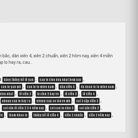
ền bắc, dàn xiên 4, xiên 2 chuẩn, xiên 2 hôm nay, xiên 4 miền
p lo hay ra, cau…
d
,
,
bảng thống kê lô gan
cap lo xien dep nhat hom nay
,
,
,
,
cau lo gan mb
cau lo to mien nam
dàn xiên 4
du doan lo to mien nam
,
,
,
,
,
hieu nhat
lô xiên 2
lo xien 2 hay ve
lô xiên 3
lô xiên 4
,
,
,
nhung cap lo hay ra
nhung cap so lau ve mb
soi 3 cặp xiên 3
,
,
,
,
soi cầu lô xiên 2 3 4 hôm nay
soi cau lo xien 3
soi cầu xiên 2
,
,
,
,
,
iên
tham khao lo
thống kê lô xiên 4
xiên 2 chuẩn
xiên 2 hôm nay