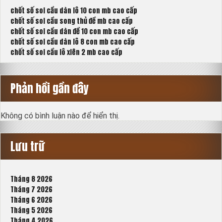
chốt số soi cầu dàn lô 10 con mb cao cấp
chốt số soi cầu song thủ đề mb cao cấp
chốt số soi cầu dàn đề 10 con mb cao cấp
chốt số soi cầu dàn lô 8 con mb cao cấp
chốt số soi cầu lô xiên 2 mb cao cấp
Phản hồi gần đây
Không có bình luận nào để hiển thị.
Lưu trữ
Tháng 8 2026
Tháng 7 2026
Tháng 6 2026
Tháng 5 2026
Tháng 4 2026