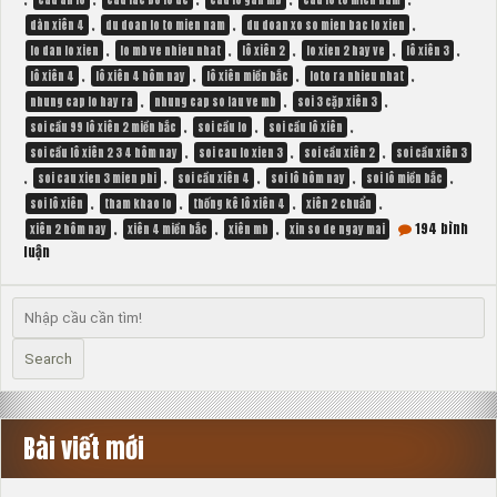
,
,
,
dàn xiên 4
du doan lo to mien nam
du doan xo so mien bac lo xien
,
,
,
,
,
lo dan lo xien
lo mb ve nhieu nhat
lô xiên 2
lo xien 2 hay ve
lô xiên 3
,
,
,
,
lô xiên 4
lô xiên 4 hôm nay
lô xiên miền bắc
loto ra nhieu nhat
,
,
,
nhung cap lo hay ra
nhung cap so lau ve mb
soi 3 cặp xiên 3
,
,
,
soi cầu 99 lô xiên 2 miền bắc
soi cầu lo
soi cầu lô xiên
,
,
,
soi cầu lô xiên 2 3 4 hôm nay
soi cau lo xien 3
soi cầu xiên 2
soi cầu xiên 3
,
,
,
,
,
soi cau xien 3 mien phi
soi cầu xiên 4
soi lô hôm nay
soi lô miền bắc
,
,
,
,
soi lô xiên
tham khao lo
thống kê lô xiên 4
xiên 2 chuẩn
,
,
,
194 bình
xiên 2 hôm nay
xiên 4 miền bắc
xiên mb
xin so de ngay mai
ở
luận
chốt
số
soi
cầu
lô
Search
xiên
4
mb
cao
Bài viết mới
cấp