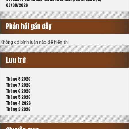
09/08/2026
Phản hồi gần đây
Không có bình luận nào để hiển thị.
Lưu trữ
Tháng 8 2026
Tháng 7 2026
Tháng 6 2026
Tháng 5 2026
Tháng 4 2026
Tháng 3 2026