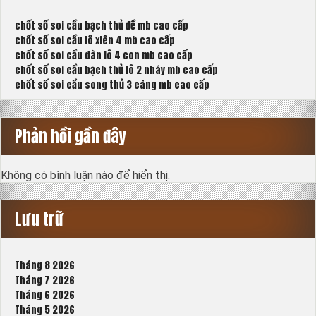
chốt số soi cầu bạch thủ đề mb cao cấp
chốt số soi cầu lô xiên 4 mb cao cấp
chốt số soi cầu dàn lô 4 con mb cao cấp
chốt số soi cầu bạch thủ lô 2 nháy mb cao cấp
chốt số soi cầu song thủ 3 càng mb cao cấp
Phản hồi gần đây
Không có bình luận nào để hiển thị.
Lưu trữ
Tháng 8 2026
Tháng 7 2026
Tháng 6 2026
Tháng 5 2026