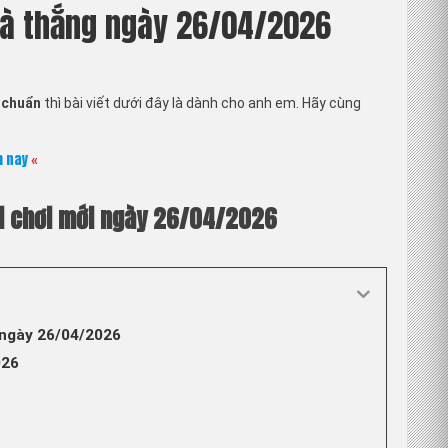
là thắng ngày 26/04/2026
u chuẩn
thì bài viết dưới đây là dành cho anh em. Hãy cùng
m nay
«
i chơi mới ngày 26/04/2026
 ngày 26/04/2026
026