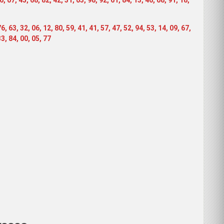
76, 63, 32, 06, 12, 80, 59, 41, 41, 57, 47, 52, 94, 53, 14, 09, 67,
33, 84, 00, 05, 77