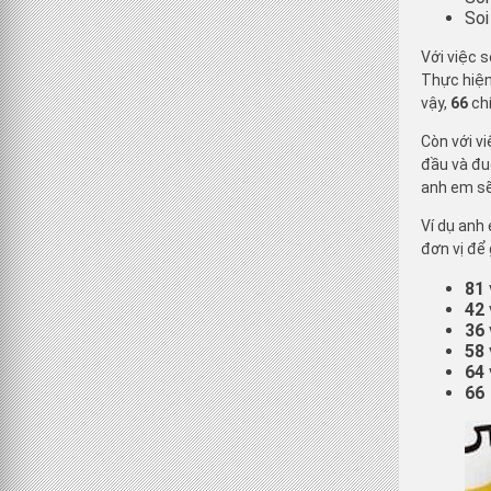
Soi
Với việc 
Thực hiện
vậy,
66
chí
Còn với v
đầu và đuô
anh em sẽ
Ví dụ anh
đơn vị để 
81
42
36
58
64
66