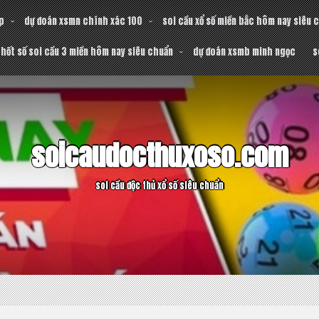
p
dự đoán xsmn chính xác 100
soi cầu xổ số miền bắc hôm nay siêu 
hốt số soi cầu 3 miền hôm nay siêu chuẩn
dự đoán xsmb minh ngọc
s
soicaudocthuxoso.com
soi cầu độc thủ xổ số siêu chuẩn