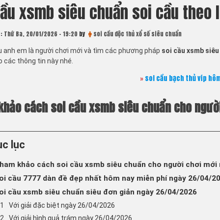
cầu xsmb siêu chuẩn soi cầu theo 
t:
Thứ Ba, 20/01/2026 - 19:20
by
soi cầu độc thủ xổ số siêu chuẩn
u anh em là người chơi mới và tìm các phương pháp
soi cầu xsmb siê
 các thông tin này nhé.
soi cầu bạch thủ víp hô
»
khảo cách soi cầu xsmb siêu chuẩn cho ngườ
c lục
ham khảo cách soi cầu xsmb siêu chuẩn cho người chơi mới
oi cầu 7777 dàn đề đẹp nhất hôm nay miễn phí ngày 26/04/2
oi cầu xsmb siêu chuẩn siêu đơn giản ngày 26/04/2026
Với giải đặc biệt ngày 26/04/2026
Với giải hình quả trám ngày 26/04/2026