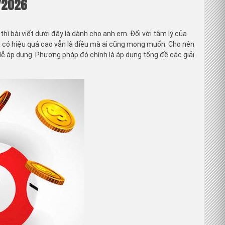
4/2026
n
thì bài viết dưới đây là dành cho anh em. Đối với tâm lý của
 có hiệu quả cao vẫn là điều mà ai cũng mong muốn. Cho nên
dễ áp dụng. Phương pháp đó chính là áp dụng tổng đề các giải