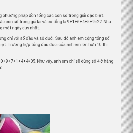
ng phương pháp dồn tổng các con số trong giải đặc biệt.
các con số trong giả lại và có tổng là 9+1+6+4+5+9=22. Như
ng một ngày duy nhất.
hưng chỉ với số đầu và số đuôi. Sau đó anh em cộng tổng số
 biệt. Trường hợp tổng đầu đuôi của anh em lớn hơn 10 thì
là: 0+9+7+1+4+4=35. Như vậy, anh em chỉ sẽ dùng số 4 ở hàng
: