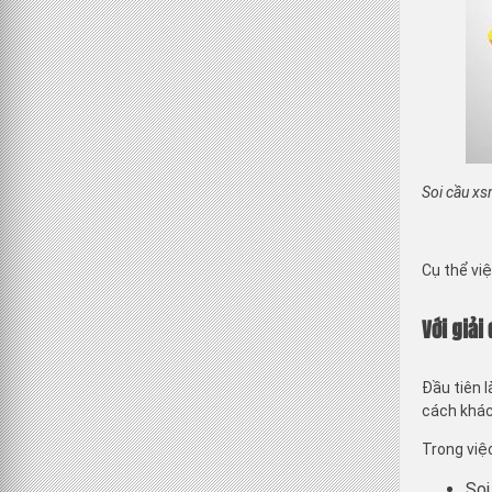
Soi cầu xs
Cụ thể vi
Với giả
Đầu tiên l
cách khác
Trong việc
Soi