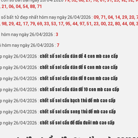
, 21, 06, 04, 54, 88, 71
 số bất tử đẹp nhất hôm nay ngày 26/04/2026 :
09, 71, 04, 14, 29, 20, 
 98, 29, 42, 17, 79, 69, 33, 53, 17, 95, 44, 97, 51, 23, 00, 22, 80, 44, 08, 
 hôm nay ngày 26/04/2026 :
3
i hôm nay ngày 26/04/2026 :
7
chốt số soi cầu dàn đề 4 con mb cao cấp
íp ngày 26/04/2026 :
chốt số soi cầu dàn đề 6 con mb cao cấp
íp ngày 26/04/2026 :
chốt số soi cầu dàn đề 8 con mb cao cấp
íp ngày 26/04/2026 :
chốt số soi cầu dàn đề 10 con mb cao cấp
íp ngày 26/04/2026 :
chốt số soi cầu bạch thủ đề mb cao cấp
íp ngày 26/04/2026 :
chốt số soi cầu song thủ đề mb cao cấp
íp ngày 26/04/2026 :
chốt số soi cầu đề đầu đuôi mb cao cấp
íp ngày 26/04/2026 :