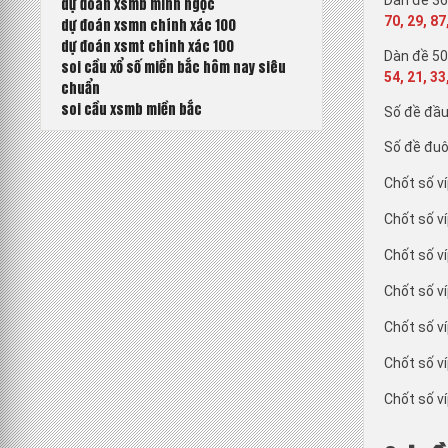
dự đoán xsmb minh ngọc
70, 29, 87
dự đoán xsmn chính xác 100
dự đoán xsmt chính xác 100
Dàn đề 50
soi cầu xổ số miền bắc hôm nay siêu
54, 21, 33,
chuẩn
soi cầu xsmb miền bắc
Số đề đầu
Số đề đuô
Chốt số v
Chốt số v
Chốt số v
Chốt số v
Chốt số v
Chốt số v
Chốt số v