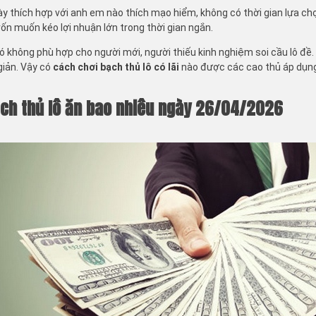
này thích hợp với anh em nào thích mạo hiểm, không có thời gian lựa c
vốn muốn kéo lợi nhuận lớn trong thời gian ngắn.
ó không phù hợp cho người mới, người thiếu kinh nghiệm soi cầu lô đề. 
giản. Vậy có
cách chơi bạch thủ lô có lãi
nào được các cao thủ áp dụng 
ch thủ lô ăn bao nhiêu ngày 26/04/2026