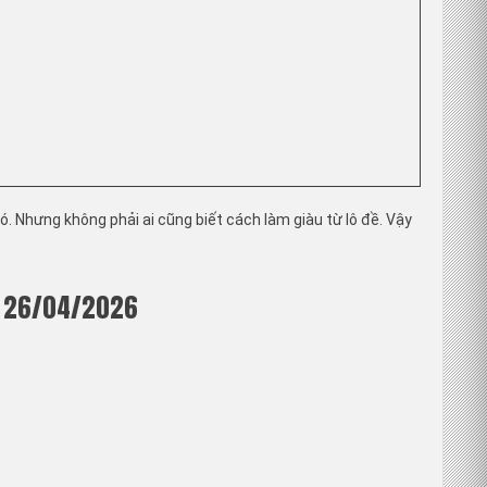
ó. Nhưng không phải ai cũng biết cách làm giàu từ lô đề. Vậy
y 26/04/2026