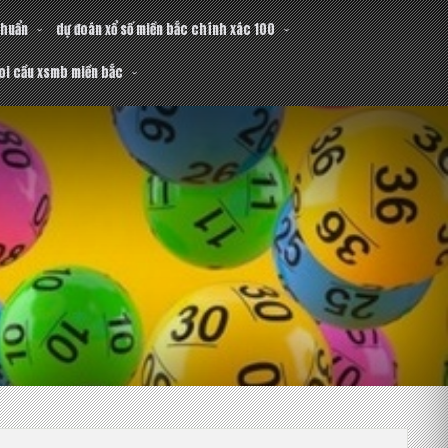
chuẩn
dự đoán xổ số miền bắc chính xác 100
oi cầu xsmb miền bắc