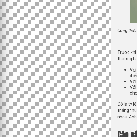
Công thức t
Trước khi
thưởng bạ
Với
điể
Với
Với
chơ
Đó là tỷ l
thắng thu
nhau. Anh
Các cá