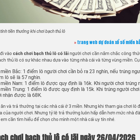
ính tiền thưởng khi chơi bạch thủ lô
trang web dự đoán xổ số miền b
»
 đi vào
cách chơi bạch thủ lô có lãi
người chơi cần nắm chắc công thức tí
ch thủ lô có sự khác nhau dựa vào từng nhà cái và từng vùng miền. Cụ 
 miền Bắc: 1 điểm lô người chơi cần bỏ ra 23 nghìn, nếu trúng ngư
m lô sẽ là 57 nghìn.
 miền Nam: 1 điểm lô được quy định là 16k. Khi người chơi trúng n
 miền Trung: 1 điểm lô được quy định là 15k. Khi trúng người chơi 
i nhận được là 68K.
ệ ăn và trả thưởng tại các nhà cái ở 3 miền. Nhưng khi tham gia chơi lô
a của người chơi. Nhưng tỷ lệ trả thưởng luôn hấp dẫn hơn mức nhà đà
 em cần tìm hiểu để chọn cho mình một nhà cái uy tín nhé.
ch chơi bạch thủ lô có lãi ngày 26/04/2026