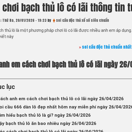
 chơi bạch thủ lô có lãi thông tin
t:
Thứ Ba, 20/01/2026 - 19:23
by
soi cầu độc thủ xổ số siêu chuẩn
h thủ lô là một phương pháp chơi lô có lãi được nhiều anh em áp dụng. 
viết này
soi cầu độc thủ chuẩn nhất
»
nh em cách chơi bạch thủ lô có lãi ngày 26
c lục
ách anh em cách chơi bạch thủ lô có lãi ngày 26/04/2026
oi cầu 666 dàn lô đẹp nhất hôm nay miễn phí ngày 26/04/202
ìm hiểu bạch thủ lô là gì? ngày 26/04/2026
ậy bạch thủ lô ăn bao nhiêu ngày 26/04/2026
ác cách chơi bạch thủ lô có lãi ngày 26/04/2026