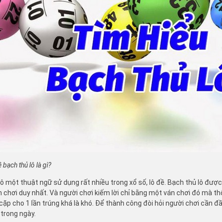
 bạch thủ lô là gì?
lô một thuật ngữ sử dụng rất nhiều trong xổ số, lô đề. Bạch thủ lô đượ
n chơi duy nhất. Và người chơi kiếm lời chỉ bằng một ván chơi đó mà thô
cặp cho 1 lần trúng khá là khó. Để thành công đòi hỏi người chơi cần đ
trong ngày.