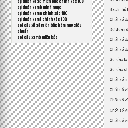
dự đoán xổ số miền bắc chính xác 100
dự đoán xsmb minh ngọc
Bạch thủ 
dự đoán xsmn chính xác 100
dự đoán xsmt chính xác 100
Chốt số d
soi cầu xổ số miền bắc hôm nay siêu
Dự đoán d
chuẩn
soi cầu xsmb miền bắc
Chốt số d
Chốt số d
Soi cầu l
Soi cầu c
Chốt số m
Chốt số v
Chốt số v
Chốt số v
Chốt số v