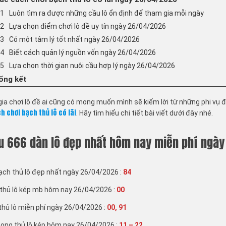
Luôn tìm ra được những cầu lô ổn định để tham gia mỗi ngày
Lựa chọn điểm chơi lô đề uy tín ngày 26/04/2026
Có một tâm lý tốt nhất ngày 26/04/2026
Biết cách quản lý nguồn vốn ngày 26/04/2026
Lựa chọn thời gian nuôi cầu hợp lý ngày 26/04/2026
ổng kết
ia chơi lô đề ai cũng có mong muốn mình sẽ kiếm lời từ những phi vụ đ
h chơi bạch thủ lô có lãi
. Hãy tìm hiểu chi tiết bài viết dưới đây nhé.
u 666 dàn lô đẹp nhất hôm nay miễn phí ngà
ạch thủ lô đẹp nhất ngày 26/04/2026 :
84
thủ lô kép mb hôm nay 26/04/2026 :
00
thủ lô miễn phí ngày 26/04/2026 :
00, 91
ong thủ lô kép hôm nay 26/04/2026 :
11 – 22