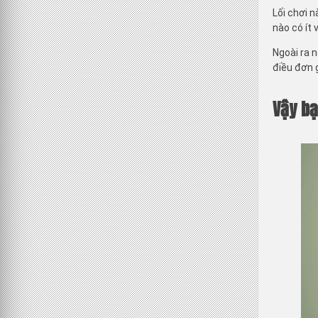
Lối chơi 
nào có ít 
Ngoài ra n
điều đơn 
Vậy bạ