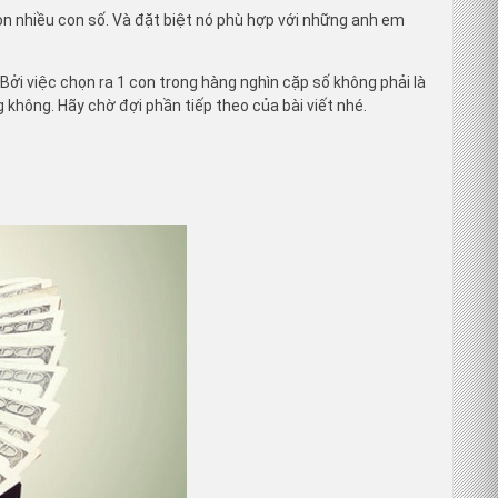
họn nhiều con số. Và đặt biệt nó phù hợp với những anh em
Bởi việc chọn ra 1 con trong hàng nghìn cặp số không phải là
không. Hãy chờ đợi phần tiếp theo của bài viết nhé.