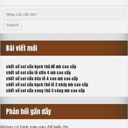
chốt
số
soi
cầu
song
Search
thủ
đề
mb
cao
Bài viết mới
cấp
chốt số soi cầu bạch thủ đề mb cao cấp
chốt số soi cầu lô xiên 4 mb cao cấp
chốt số soi cầu dàn lô 4 con mb cao cấp
chốt số soi cầu bạch thủ lô 2 nháy mb cao cấp
chốt số soi cầu song thủ 3 càng mb cao cấp
Phản hồi gần đây
Không có bình luận nào để hiển thị.