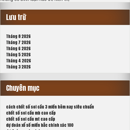
Lưu trữ
Tháng 8 2026
Tháng 7 2026
Tháng 6 2026
Tháng 5 2026
Tháng 4 2026
Tháng 3 2026
Chuyên mục
cách chốt số soi cầu 3 miền hôm nay siêu chuẩn
chốt số soi cầu mb cao cấp
chốt số soi cầu mt cao cấp
dự đoán xổ số miền bắc chính xác 100