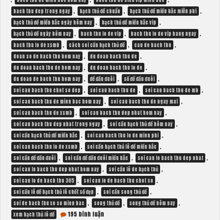
,
,
,
bach thu dep trong ngay
bạch thủ đề chuẩn
bạch thủ đề miền bắc miễn phí
,
,
bạch thủ đề miền bắc ngày hôm nay
bạch thủ đề miền bắc vip
,
,
,
bạch thủ đề ngày hôm nay
bach thu lo de vip
bach thu lo de vip hang ngay
,
,
,
bach thu lo de xsmb
cách soi cầu bạch thủ đề
cau de bach thu
,
,
doan so de bach thu hom nay
du doan bach thu de
,
,
du doan bach thu de hom nay
du doan bach thu lo de
,
,
,
du doan de bach thu hom nay
đề đầu đuôi
số đề đầu đuôi
,
,
,
soi cau bach thu chot so dep
soi cau bach thu de
soi cau bach thu de mb
,
,
soi cau bach thu de mien bac hom nay
soi cau bach thu de ngay mai
,
,
soi cau bach thu de xsmb
soi cau bach thu dep nhat hom nay
,
,
soi cau bach thu dep nhat trong ngay
soi cầu bạch thủ đề hôm nay
,
,
soi cầu bạch thủ đề miền bắc
soi cau bach thu lo de mien phi
,
,
soi cau bach thu lo de xsmb
soi cầu bạch thủ lô đề miền bắc
,
,
,
soi cầu đề đầu đuôi
soi cầu đề đầu đuôi miền bắc
soi cau lo bach thu dep nhat
,
,
soi cau lo bach thu dep nhat hom nay
soi cầu lô de bạch thủ
,
,
soi cau lo de bach thu 365
soi cau lo de bach thu chot so
,
,
soi cầu lô đề bạch thủ lô chốt số đẹp
soi cầu song thủ đề
,
,
,
soi de bach thu xo so mien bac
song thủ đề
song thủ đề hôm nay
ở
195 bình luận
xem bạch thủ lô đề