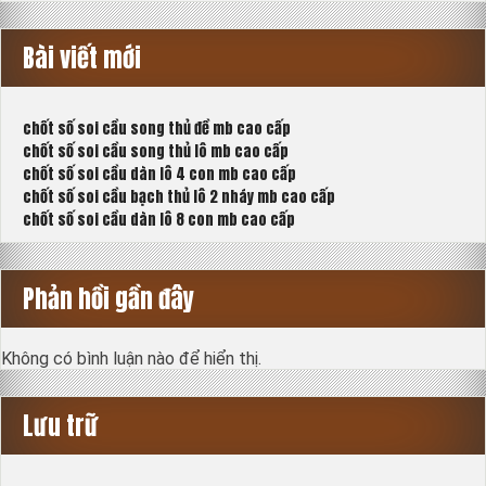
tai
toi
Bài viết mới
nay
chốt số soi cầu song thủ đề mb cao cấp
chốt số soi cầu song thủ lô mb cao cấp
chốt số soi cầu dàn lô 4 con mb cao cấp
chốt số soi cầu bạch thủ lô 2 nháy mb cao cấp
chốt số soi cầu dàn lô 8 con mb cao cấp
Phản hồi gần đây
Không có bình luận nào để hiển thị.
Lưu trữ