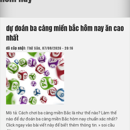
dự đoán ba càng miền bắc hôm nay ăn cao
nhất
đã câp nhật:
Thứ Sáu, 07/08/2026 - 20:16
Mô tả: Cách chơi ba càng miền Bắc là như thế nào? Làm thế
nào để dự đoán ba càng miền Bắc hôm nay chuẩn xác nhất?
Click ngay vào bài viết này để biết thêm thông tin. » soi cầu