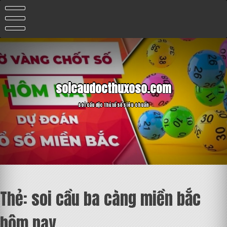
Skip
to
content
soicaudocthuxoso.com
soi cầu độc thủ xổ số siêu chuẩn
Thẻ:
soi cầu ba càng miền bắc
hôm nay