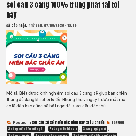
soi cau 3 cang 100% trung phat tai toi
miền
bắc
nay
hôm
nay
đã câp nhật:
Thứ Sáu, 07/08/2026 - 19:49
ăn
cao
nhất
Mô tả: Biết được kinh nghiệm soi cau 3 cang sẽ giúp bạn chiến
thắng dễ dàng khi chơi lô đề. Những thú vị ngay trước mắt mà
có lẽ đến bạn cũng sẽ bất ngờ đó. » soi cầu độc thủ…
soi cầu xổ số miền bắc hôm nay siêu chuẩn
Tagged
Posted in
,
,
,
3 càng miền bắc miễn phí
3 càng miền bắc vip
3 càng ngày mai
,
,
,
3 càng siêu vip
3 càng vip hôm nay mn
3 càng vip miền bắc chuẩn xác