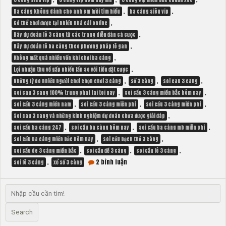
,
,
Ba càng không dành cho anh em lười tìm hiểu
ba càng siêu vip
,
Có thể chơi được tại nhiều nhà cái online
,
Hãy dự đoán lô 3 càng từ các trang diễn đàn cá cược
,
Hãy dự đoán lô ba càng theo phương pháp lô gan
,
Không mất quá nhiều vốn khi chơi ba càng
,
Lợi nhuận thu về gấp nhiều lần so với tiền đặt cược
,
,
,
Những lý do nhiều người chơi chọn chơi 3 càng
số 3 càng
soi cau 3 cang
,
,
soi cau 3 cang 100% trung phat tai toi nay
soi cầu 3 càng miền bắc hôm nay
,
,
,
soi cầu 3 càng miền nam
soi cầu 3 càng miễn phí
soi cầu 3 càng miền phí
,
Soi cau 3 cang và những kinh nghiệm dự đoán chưa được giải đáp
,
,
,
soi cầu ba càng 247
soi cầu ba càng hôm nay
soi cầu ba càng mb miễn phí
,
,
soi cầu ba càng miền bắc hôm nay
soi cầu bạch thủ 3 càng
,
,
,
soi cầu de 3 càng miền bắc
soi cầu đề 3 càng
soi cầu lô 3 càng
ở
,
2 bình luận
soi lô 3 càng
xổ số 3 càng
soi
cau
3
cang
1002
Search
trung
phat