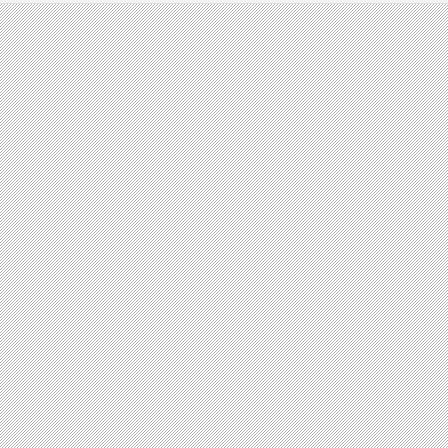
cầu
dàn
đề
miền
bắc
quý
khách
phải
theo
đều