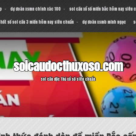
p
dự đoán xsmn chính xác 100
soi cầu xổ số miền bắc hôm nay siêu 
hốt số soi cầu 3 miền hôm nay siêu chuẩn
dự đoán xsmb minh ngọc
s
soicaudocthuxoso.com
soi cầu độc thủ xổ số siêu chuẩn