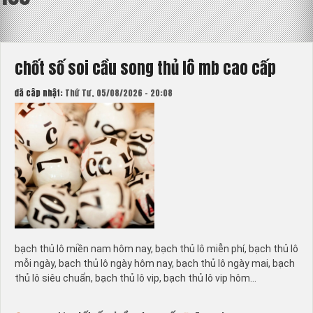
chốt số soi cầu song thủ lô mb cao cấp
đã câp nhật:
Thứ Tư, 05/08/2026 - 20:08
bạch thủ lô miền nam hôm nay, bạch thủ lô miễn phí, bạch thủ lô
mỗi ngày, bạch thủ lô ngày hôm nay, bạch thủ lô ngày mai, bạch
thủ lô siêu chuẩn, bạch thủ lô vip, bạch thủ lô vip hôm…