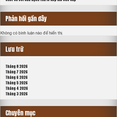
Phản hồi gần đây
Không có bình luận nào để hiển thị.
Lưu trữ
Tháng 8 2026
Tháng 7 2026
Tháng 6 2026
Tháng 5 2026
Tháng 4 2026
Tháng 3 2026
Chuyên mục