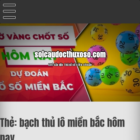
Skip
to
content
soicaudocthuxoso.com
soi cầu độc thủ xổ số siêu chuẩn
Thẻ:
bạch thủ lô miền bắc hôm
nay