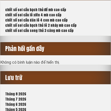
chốt số soi cầu bạch thủ đề mb cao cấp
chốt số soi cầu lô xiên 4 mb cao cấp
chốt số soi cầu dàn lô 4 con mb cao cấp
chốt số soi cầu bạch thủ lô 2 nháy mb cao cấp
chốt số soi cầu song thủ 3 càng mb cao cấp
Phản hồi gần đây
Không có bình luận nào để hiển thị.
Lưu trữ
Tháng 8 2026
Tháng 7 2026
Tháng 6 2026
Tháng 5 2026