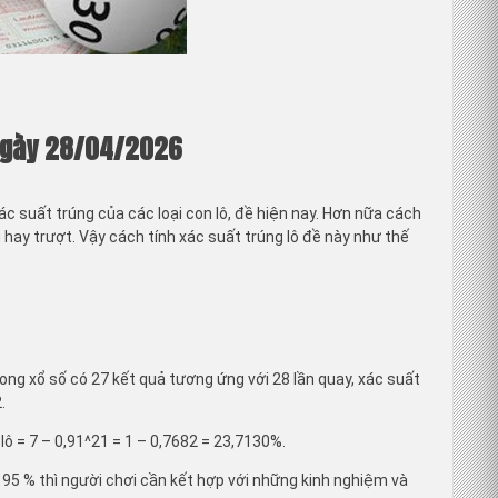
 ngày 28/04/2026
ác suất trúng của các loại con lô, đề hiện nay. Hơn nữa cách
hay trượt. Vậy cách tính xác suất trúng lô đề này như thế
trong xổ số có 27 kết quả tương ứng với 28 lần quay, xác suất
.
lô = 7 – 0,91^21 = 1 – 0,7682 = 23,7130%.
g 95 % thì người chơi cần kết hợp với những kinh nghiệm và