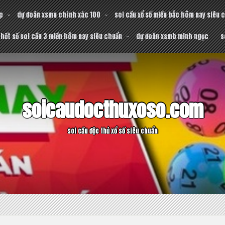
p
dự đoán xsmn chính xác 100
soi cầu xổ số miền bắc hôm nay siêu 
hốt số soi cầu 3 miền hôm nay siêu chuẩn
dự đoán xsmb minh ngọc
s
soicaudocthuxoso.com
soi cầu độc thủ xổ số siêu chuẩn