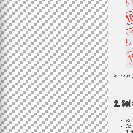
Soi số đề
t
2. So
Soi
Số 
1:7