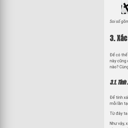
Soi số gồm 
3. Xác
Để có th
này cũng 
nào? Cùng
3.1. Tính
Để tính xá
mỗi lần tạ
Từ đây ta 
Như vậy, x