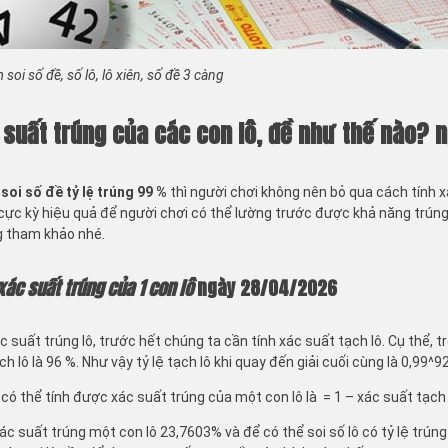
soi số đề, số lô, lô xiên, số đề 3 càng
 suất trúng của các con lô, đề như thế nào?
ể
soi số đề tỷ lệ trúng 99
%
thì người chơi không nên bỏ qua cách tính x
cực kỳ hiệu quả để người chơi có thể lường trước được khả năng trúng 
 tham khảo nhé.
 xác suất trúng của 1 con lô
ngày 28/04/2026
c suất trúng lô, trước hết chúng ta cần tính xác suất tạch lô. Cụ thể, 
ch lô là 96 %. Như vậy tỷ lệ tạch lô khi quay đến giải cuối cùng là 0,99^92
có thể tính được xác suất trúng của một con lô là = 1 – xác suất tạch 
ác suất trúng một con lô 23,7603% và để có thể soi số lô có tỷ lệ trún