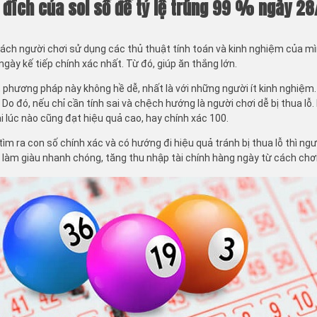
 đích của soi số đề tỷ lệ trúng 99 % ngày 2
 cách người chơi sử dụng các thủ thuật tính toán và kinh nghiệm của mì
gày kế tiếp chính xác nhất. Từ đó, giúp ăn thắng lớn.
, phương pháp này không hề dễ, nhất là với những người ít kinh nghiệm.
 Do đó, nếu chỉ cần tính sai và chệch hướng là người chơi dễ bị thua l
i lúc nào cũng đạt hiệu quả cao, hay chính xác 100.
 tìm ra con số chính xác và có hướng đi hiệu quả tránh bị thua lỗ thì ng
 làm giàu nhanh chóng, tăng thu nhập tài chính hàng ngày từ cách chơi 