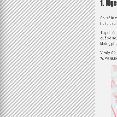
1. Mục
Soi số là
hoặc các n
Tuy nhiên
quả xổ số.
không phả
Vì vậy, để
%. Và giúp