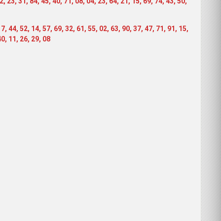
2, 23, 31, 84, 45, 40, 71, 08, 04, 23, 64, 21, 15, 69, 74, 43, 50,
17, 44, 52, 14, 57, 69, 32, 61, 55, 02, 63, 90, 37, 47, 71, 91, 15,
40, 11, 26, 29, 08