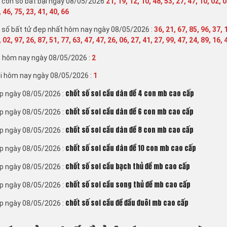
 con số bất bại ngày 08/05/2026
21, 19, 12, 10, 48, 53, 27, 47, 10, 02, 0
, 46, 75, 23, 41, 40, 66
 số bất tử đẹp nhất hôm nay ngày 08/05/2026 :
36, 21, 67, 85, 96, 37, 
 02, 97, 26, 87, 51, 77, 63, 47, 47, 26, 06, 27, 41, 27, 99, 47, 24, 89, 16, 
 hôm nay ngày 08/05/2026 :
2
i hôm nay ngày 08/05/2026 :
1
chốt số soi cầu dàn đề 4 con mb cao cấp
íp ngày 08/05/2026 :
chốt số soi cầu dàn đề 6 con mb cao cấp
íp ngày 08/05/2026 :
chốt số soi cầu dàn đề 8 con mb cao cấp
íp ngày 08/05/2026 :
chốt số soi cầu dàn đề 10 con mb cao cấp
íp ngày 08/05/2026 :
chốt số soi cầu bạch thủ đề mb cao cấp
íp ngày 08/05/2026 :
chốt số soi cầu song thủ đề mb cao cấp
íp ngày 08/05/2026 :
chốt số soi cầu đề đầu đuôi mb cao cấp
íp ngày 08/05/2026 :