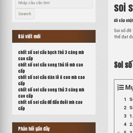
soi 
Search
đã câp nhậ
Soi số đề
Bài viết mới
thể đạt đ
chốt số soi cầu bạch thủ 3 càng mb
cao cấp
Soi số
chốt số soi cầu song thủ lô mb cao
cấp
chốt số soi cầu dàn lô 6 con mb cao
cấp
Mụ
chốt số soi cầu song thủ 3 càng mb
cao cấp
S
chốt số soi cầu đề đầu đuôi mb cao
S
cấp
1
2
Phản hồi gần đây
3