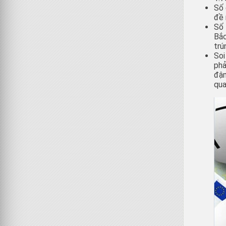
Số 
đề 
Số 
Bắc
trú
Soi
phả
đậm
qua