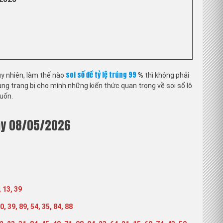
soi số đề tỷ lệ trúng 99
Tuy nhiên, làm thế nào
%
thì không phải
ng trang bị cho mình những kiến thức quan trọng về soi số lô
uốn.
gày 08/05/2026
, 13, 39
30, 39, 89, 54, 35, 84, 88