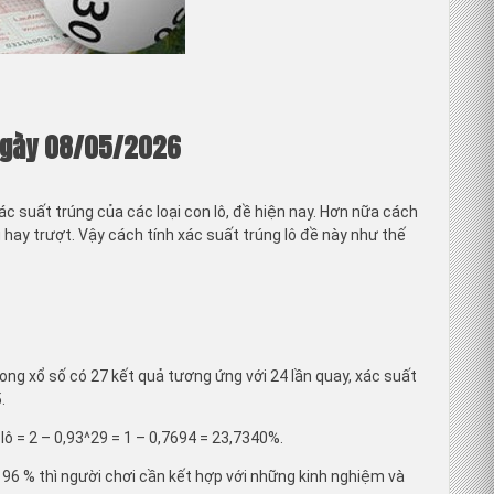
 ngày 08/05/2026
ác suất trúng của các loại con lô, đề hiện nay. Hơn nữa cách
hay trượt. Vậy cách tính xác suất trúng lô đề này như thế
trong xổ số có 27 kết quả tương ứng với 24 lần quay, xác suất
.
lô = 2 – 0,93^29 = 1 – 0,7694 = 23,7340%.
g 96 % thì người chơi cần kết hợp với những kinh nghiệm và