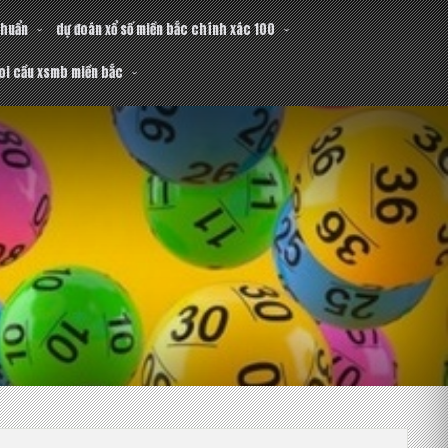
chuẩn
dự đoán xổ số miền bắc chính xác 100
oi cầu xsmb miền bắc