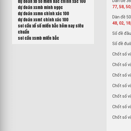
Dàn đề 36
dự đoán xổ số miền bắc chính xác 100
77, 58, 50
dự đoán xsmb minh ngọc
dự đoán xsmn chính xác 100
Dàn đề 50
dự đoán xsmt chính xác 100
48, 02, 18,
soi cầu xổ số miền bắc hôm nay siêu
chuẩn
Số đề đầu
soi cầu xsmb miền bắc
Số đề đuô
Chốt số v
Chốt số v
Chốt số v
Chốt số v
Chốt số v
Chốt số v
Chốt số v