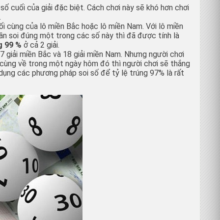
ố cuối của giải đặc biệt. Cách chơi này sẽ khó hơn chơi
0.
uối cùng của lô miền Bắc hoặc lô miền Nam. Với lô miền
ần soi đúng một trong các số này thì đã được tính là
ng 99 %
ở cả 2 giải.
27 giải miền Bắc và 18 giải miền Nam. Nhưng người chơi
à cùng về trong một ngày hôm đó thì người chơi sẽ thắng
 dụng các phương pháp soi số để tỷ lệ trúng 97% là rất