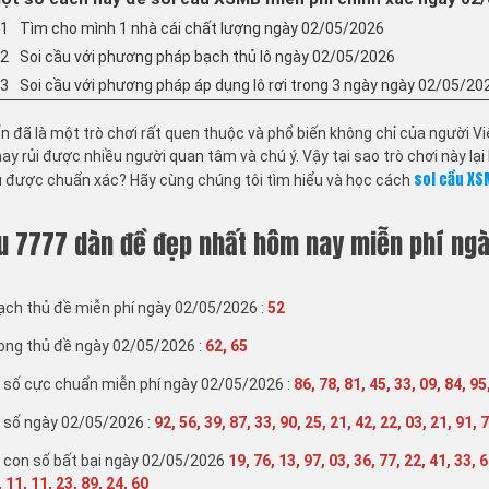
Tìm cho mình 1 nhà cái chất lượng ngày 02/05/2026
Soi cầu với phương pháp bạch thủ lô ngày 02/05/2026
Soi cầu với phương pháp áp dụng lô rơi trong 3 ngày ngày 02/05/20
n đã là một trò chơi rất quen thuộc và phổ biến không chỉ của người Vi
ay rủi được nhiều người quan tâm và chú ý. Vậy tại sao trò chơi này lạ
soi cầu XS
u được chuẩn xác? Hãy cùng chúng tôi tìm hiểu và học cách
ầu 7777 dàn đề đẹp nhất hôm nay miễn phí n
ạch thủ đề miễn phí ngày 02/05/2026 :
52
ong thủ đề ngày 02/05/2026 :
62, 65
 số cực chuẩn miễn phí ngày 02/05/2026 :
86, 78, 81, 45, 33, 09, 84, 95
 số ngày 02/05/2026 :
92, 56, 39, 87, 33, 90, 25, 21, 42, 22, 03, 21, 91, 
 con số bất bại ngày 02/05/2026
19, 76, 13, 97, 03, 36, 77, 22, 41, 33, 6
, 11, 11, 23, 89, 24, 60