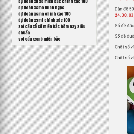
dự đoán xổ số miền bắc chính xác 100
dự đoán xsmb minh ngọc
Dàn đề 50
dự đoán xsmn chính xác 100
24, 38, 03,
dự đoán xsmt chính xác 100
Số đề đầu
soi cầu xổ số miền bắc hôm nay siêu
chuẩn
Số đề đuô
soi cầu xsmb miền bắc
Chốt số v
Chốt số v