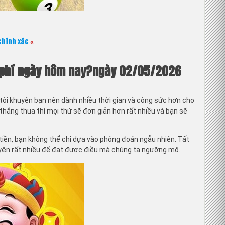
chính xác
«
n phí ngày hôm nay?ngày 02/05/2026
 tôi khuyên bạn nên dành nhiều thời gian và công sức hơn cho
g thắng thua thì mọi thứ sẽ đơn giản hơn rất nhiều và bạn sẽ
tiền, bạn không thể chỉ dựa vào phỏng đoán ngẫu nhiên. Tất
luyện rất nhiều để đạt được điều mà chúng ta ngưỡng mộ.