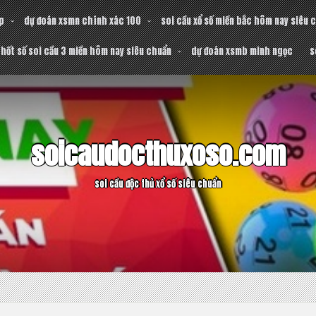
p
dự đoán xsmn chính xác 100
soi cầu xổ số miền bắc hôm nay siêu 
hốt số soi cầu 3 miền hôm nay siêu chuẩn
dự đoán xsmb minh ngọc
s
soicaudocthuxoso.com
soi cầu độc thủ xổ số siêu chuẩn