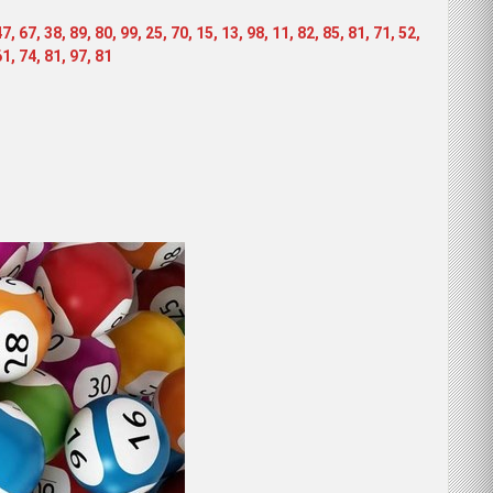
47, 67, 38, 89, 80, 99, 25, 70, 15, 13, 98, 11, 82, 85, 81, 71, 52,
61, 74, 81, 97, 81