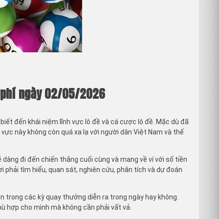
n phí ngày 02/05/2026
 biết đến khái niệm lĩnh vực lô đề và cá cược lô đề. Mặc dù đã
 vực này không còn quá xa lạ với người dân Việt Nam và thế
 dàng đi đến chiến thắng cuối cùng và mang về ví với số tiền
 phải tìm hiểu, quan sát, nghiên cứu, phân tích và dự đoán
 trong các kỳ quay thưởng diễn ra trong ngày hay không.
ù hợp cho mình mà không cần phải vất vả.