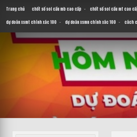
Skip
Trang chủ
chốt số soi cầu mb cao cấp
chốt số soi cầu mt cao cấ
to
content
dự đoán xsmt chính xác 100
dự đoán xsmn chính xác 100
cách c