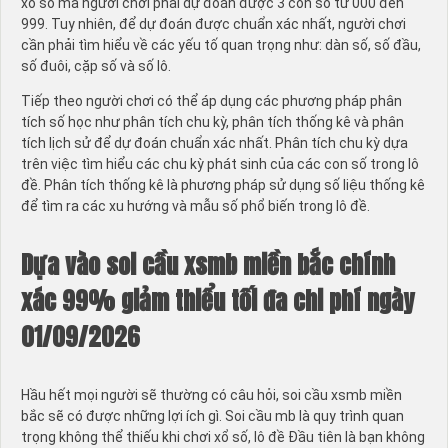
xổ số mà người chơi phải dự đoán được 3 con số từ 000 đến
999. Tuy nhiên, để dự đoán được chuẩn xác nhất, người chơi
cần phải tìm hiểu về các yếu tố quan trọng như: dàn số, số đầu,
số đuôi, cặp số và số lô.
Tiếp theo người chơi có thể áp dụng các phương pháp phân
tích số học như phân tích chu kỳ, phân tích thống kê và phân
tích lịch sử để dự đoán chuẩn xác nhất. Phân tích chu kỳ dựa
trên việc tìm hiểu các chu kỳ phát sinh của các con số trong lô
đề. Phân tích thống kê là phương pháp sử dụng số liệu thống kê
để tìm ra các xu hướng và mẫu số phổ biến trong lô đề.
Dựa vào soi cầu xsmb miền bắc chính
xác 99% giảm thiểu tối đa chi phí ngày
01/09/2026
Hầu hết mọi người sẽ thường có câu hỏi, soi cầu xsmb miền
bắc sẽ có được những lợi ích gì. Soi cầu mb là quy trình quan
trọng không thể thiếu khi chơi xổ số, lô đề Đầu tiên là bạn không