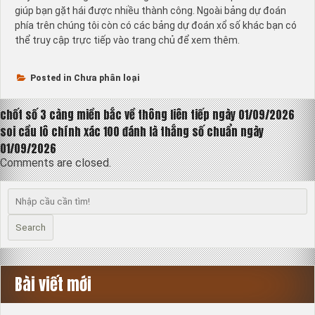
giúp bạn gặt hái được nhiều thành công. Ngoài bảng dự đoán
phía trên chúng tôi còn có các bảng dự đoán xổ số khác bạn có
thể truy cập trực tiếp vào trang chủ để xem thêm.
Posted in Chưa phân loại
Điều
chốt số 3 càng miền bắc về thông liên tiếp ngày 01/09/2026
soi cầu lô chính xác 100 đánh là thắng số chuẩn ngày
hướng
01/09/2026
bài
Comments are closed.
viết
Search
Bài viết mới