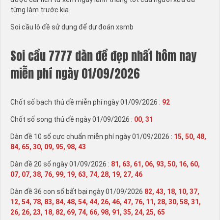
từng làm trước kia.
Soi cầu lô đề sử dụng để dự đoán xsmb
Soi cầu 7777 dàn đề đẹp nhất hôm nay
miễn phí ngày 01/09/2026
Chốt số bạch thủ đề miễn phí ngày 01/09/2026 :
92
Chốt số song thủ đề ngày 01/09/2026 :
00, 31
Dàn đề 10 số cực chuẩn miễn phí ngày 01/09/2026 :
15, 50, 48,
84, 65, 30, 09, 95, 98, 43
Dàn đề 20 số ngày 01/09/2026 :
81, 63, 61, 06, 93, 50, 16, 60,
07, 07, 38, 76, 99, 19, 63, 74, 28, 19, 27, 46
Dàn đề 36 con số bất bại ngày 01/09/2026
82, 43, 18, 10, 37,
12, 54, 78, 83, 84, 48, 54, 44, 26, 46, 47, 76, 11, 28, 30, 58, 31,
26, 26, 23, 18, 82, 69, 74, 66, 98, 91, 35, 24, 25, 65