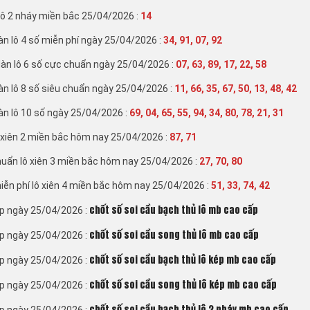
lô 2 nháy miền bắc 25/04/2026 :
14
àn lô 4 số miễn phí ngày 25/04/2026 :
34, 91, 07, 92
àn lô 6 số cực chuẩn ngày 25/04/2026 :
07, 63, 89, 17, 22, 58
àn lô 8 số siêu chuẩn ngày 25/04/2026 :
11, 66, 35, 67, 50, 13, 48, 42
àn lô 10 số ngày 25/04/2026 :
69, 04, 65, 55, 94, 34, 80, 78, 21, 31
ô xiên 2 miền bắc hôm nay 25/04/2026 :
87, 71
huẩn lô xiên 3 miền bắc hôm nay 25/04/2026 :
27, 70, 80
iễn phí lô xiên 4 miền bắc hôm nay 25/04/2026 :
51, 33, 74, 42
chốt số soi cầu bạch thủ lô mb cao cấp
íp ngày 25/04/2026 :
chốt số soi cầu song thủ lô mb cao cấp
íp ngày 25/04/2026 :
chốt số soi cầu bạch thủ lô kép mb cao cấp
íp ngày 25/04/2026 :
chốt số soi cầu song thủ lô kép mb cao cấp
íp ngày 25/04/2026 :
chốt số soi cầu bạch thủ lô 2 nháy mb cao cấp
íp ngày 25/04/2026 :