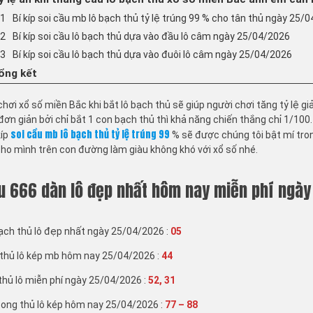
Bí kíp soi cầu mb lô bạch thủ tỷ lệ trúng 99 % cho tân thủ ngày 25/
Bí kíp soi cầu lô bạch thủ dựa vào đầu lô câm ngày 25/04/2026
Bí kíp soi cầu lô bạch thủ dựa vào đuôi lô câm ngày 25/04/2026
ổng kết
hơi xổ số miền Bắc khi bắt lô bạch thủ sẽ giúp người chơi tăng tỷ lệ gi
ơn giản bởi chỉ bắt 1 con bạch thủ thì khả năng chiến thắng chỉ 1/100.
soi cầu mb lô bạch thủ tỷ lệ trúng 99
kíp
% sẽ được chúng tôi bật mí trong
cho mình trên con đường làm giàu không khó với xổ số nhé.
u 666 dàn lô đẹp nhất hôm nay miễn phí ngà
ạch thủ lô đẹp nhất ngày 25/04/2026 :
05
thủ lô kép mb hôm nay 25/04/2026 :
44
thủ lô miễn phí ngày 25/04/2026 :
52, 31
ong thủ lô kép hôm nay 25/04/2026 :
77 – 88