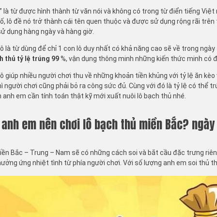
 là từ được hình thành từ văn nói và không có trong từ điển tiếng Việ
ố, lô đề nó trở thành cái tên quen thuộc và được sử dụng rộng rãi trên 
ử dụng hàng ngày và hàng giờ.
lô là từ dùng để chỉ 1 con lô duy nhất có khả năng cao sẽ về trong ngà
h thủ tỷ lệ trúng 99
%, vận dụng thông minh những kiến thức minh có để
lô giúp nhiều người chơi thu về những khoản tiền khủng với tỷ lệ ăn kè
ì người chơi cũng phải bỏ ra công sức đủ. Cùng với đó là tỷ lệ có thể t
 anh em cần tính toán thật kỹ mới xuất nuôi lô bạch thủ nhé.
 anh em nên chơi lô bạch thủ miền Bắc? ngà
iền Bắc – Trung – Nam sẽ có những cách soi và bắt cầu đặc trưng riêng
ưởng ứng nhiệt tình từ phía người chơi. Với số lượng anh em soi thủ t