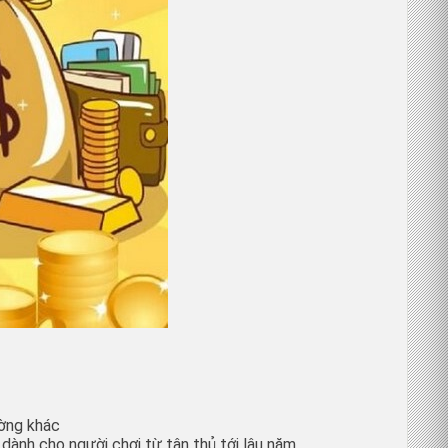
ường khác
dành cho người chơi từ tân thủ tới lâu năm