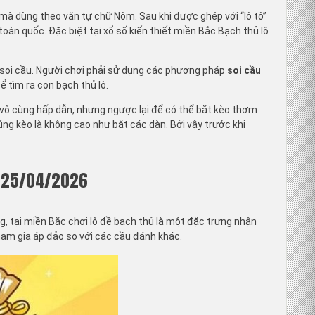
t mà dùng theo văn tự chữ Nôm. Sau khi được ghép với “lô tô”
toàn quốc. Đặc biệt tại xổ số kiến thiết miền Bắc Bạch thủ lô
y soi cầu. Người chơi phải sử dụng các phương pháp
soi cầu
 tìm ra con bạch thủ lô.
o vô cùng hấp dẫn, nhưng ngược lại để có thể bắt kèo thơm
rúng kèo là không cao như bắt các dàn. Bởi vậy trước khi
y 25/04/2026
, tại miền Bắc chơi lô đề bạch thủ là một đặc trưng nhận
ham gia áp đảo so với các cầu đánh khác.