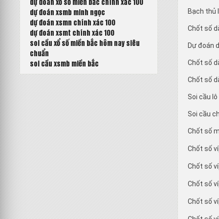
dự đoán xổ số miền bắc chính xác 100
Bạch thủ 
dự đoán xsmb minh ngọc
dự đoán xsmn chính xác 100
Chốt số d
dự đoán xsmt chính xác 100
soi cầu xổ số miền bắc hôm nay siêu
Dự đoán d
chuẩn
Chốt số d
soi cầu xsmb miền bắc
Chốt số d
Soi cầu l
Soi cầu c
Chốt số m
Chốt số v
Chốt số v
Chốt số v
Chốt số v
Chốt số v