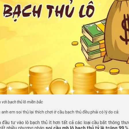
n với bạch thủ lô miền bắc
 anh em soi thủ lại thích chơi ở cầu bạch thủ đều phải có lý do cả:
 đầu tư vào lô bạch thủ ít hơn tất cả các loại cầu bắt thông th
rất nhiều phương pháp
soi cầu mb lô bạch thủ tỷ lệ trúng 99
% 