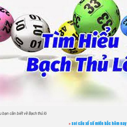
 bạn cần biết về Bạch thủ lô
soi cầu xổ số miền bắc hôm nay
»