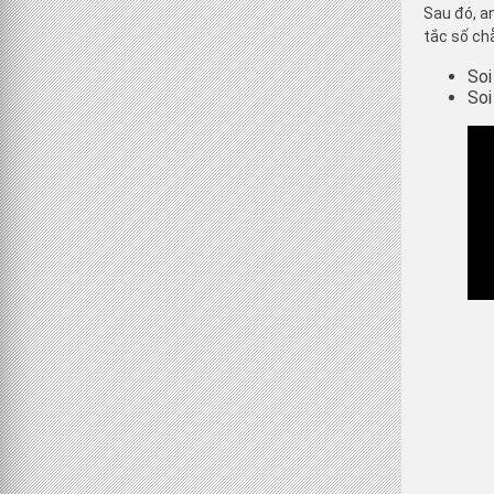
Sau đó, a
tắc số ch
Soi
Soi