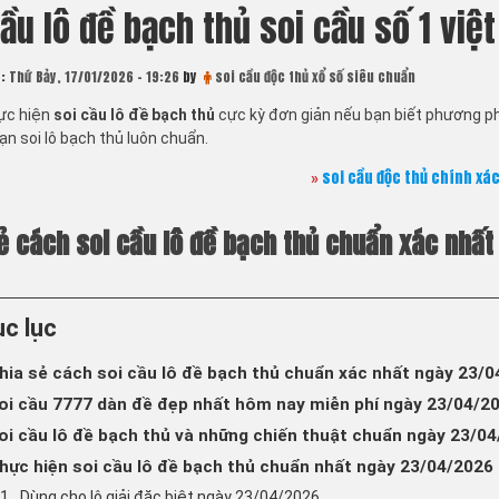
cầu lô đề bạch thủ soi cầu số 1 vi
t:
Thứ Bảy, 17/01/2026 - 19:26
by
soi cầu độc thủ xổ số siêu chuẩn
ực hiện
soi cầu lô đề bạch thủ
cực kỳ đơn giản nếu bạn biết phương ph
ạn soi lô bạch thủ luôn chuẩn.
soi cầu độc thủ chính xá
»
ẻ cách soi cầu lô đề bạch thủ chuẩn xác nh
c lục
hia sẻ cách soi cầu lô đề bạch thủ chuẩn xác nhất ngày 23/
oi cầu 7777 dàn đề đẹp nhất hôm nay miễn phí ngày 23/04/2
oi cầu lô đề bạch thủ và những chiến thuật chuẩn ngày 23/0
hực hiện soi cầu lô đề bạch thủ chuẩn nhất ngày 23/04/2026
Dùng cho lô giải đặc biệt ngày 23/04/2026