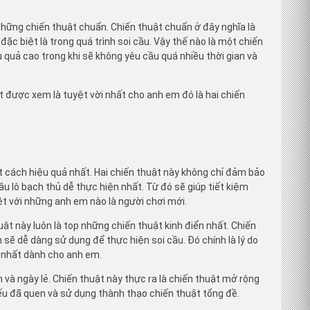
những chiến thuật chuẩn. Chiến thuật chuẩn ở đây nghĩa là
đặc biệt là trong quá trình soi cầu. Vậy thế nào là một chiến
quả cao trong khi sẽ không yêu cầu quá nhiều thời gian và
ật được xem là tuyệt vời nhất cho anh em đó là hai chiến
ột cách hiệu quả nhất. Hai chiến thuật này không chỉ đảm bảo
lô bạch thủ dễ thực hiện nhất. Từ đó sẽ giúp tiết kiệm
ệt với những anh em nào là người chơi mới.
huật này luôn là top những chiến thuật kinh điển nhất. Chiến
sẽ dễ dàng sử dụng để thực hiện soi cầu. Đó chính là lý do
u nhất dành cho anh em.
n và ngày lẻ. Chiến thuật này thực ra là chiến thuật mở rộng
ếu đã quen và sử dụng thành thạo chiến thuật tổng đề.