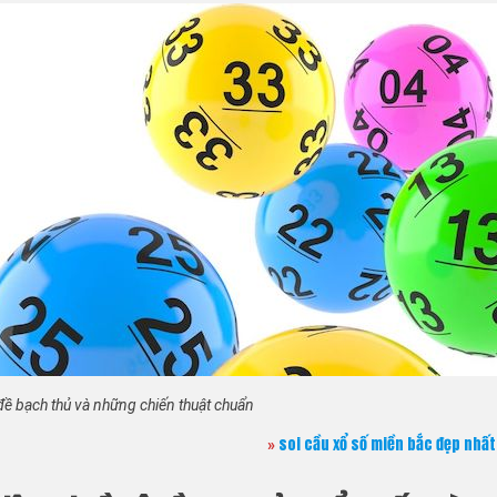
 đề bạch thủ và những chiến thuật chuẩn
soi cầu xổ số miền bắc đẹp nhấ
»