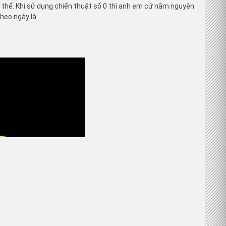
 thể. Khi sử dụng chiến thuật số 0 thì anh em cứ nắm nguyên
heo ngày là: