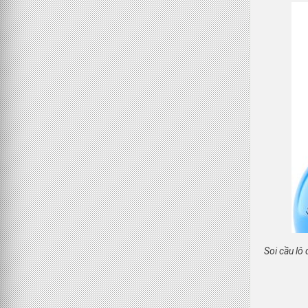
Soi cầu lô