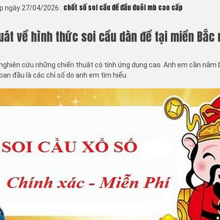
chốt số soi cầu đề đầu đuôi mb cao cấp
íp ngày 27/04/2026 :
uát về hình thức soi cầu dàn đề tại miền Bắ
 nghiên cứu những chiến thuật có tính ứng dụng cao. Anh em cần nắm 
 ban đầu là các chỉ số do anh em tìm hiểu.