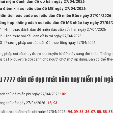
hái niệm đánh dàn đề cơ bản ngày 27/04/2026
u điểm khi soi cầu dàn đề MB ngày 27/04/2026
hân tích các bước soi cầu dàn đề miền Bắc ngày 27/04/2026
ổng hợp những cách soi cầu dàn đề MB chắc tay ngày 27/04
Hình thức đánh dàn đề miền Bắc cấp số nhân ngày 27/04/2026
Hình thức soi cầu dàn đề lô rơi ngày 27/04/2026
Phương pháp soi cầu dàn đề theo tổng ngày 27/04/2026
g pháp soi cầu hay được lưu truyền từ đời này sang đời khác. Thông 
g loạt bí quyết ra đời dành cho người chơi mới áp dụng. Bạn có thể th
ầu 7777 dàn đề đẹp nhất hôm nay miễn phí n
ạch thủ đề miễn phí ngày 27/04/2026 :
82
ong thủ đề ngày 27/04/2026 :
18, 93
 số cực chuẩn miễn phí ngày 27/04/2026 :
94, 09, 35, 36, 07, 08, 88, 38