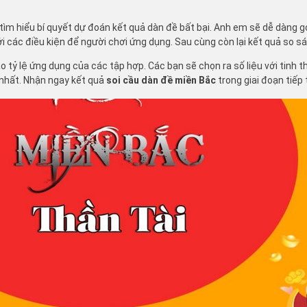
tìm hiểu bí quyết dự đoán kết quả dàn đề bất bại. Anh em sẽ dễ dàng 
ới các điều kiện để người chơi ứng dụng. Sau cùng còn lại kết quả so s
o tỷ lệ ứng dụng của các tập hợp. Các bạn sẽ chọn ra số liệu với tinh t
nhất. Nhận ngay kết quả
soi cầu dàn đề miền Bắc
trong giai đoạn tiếp