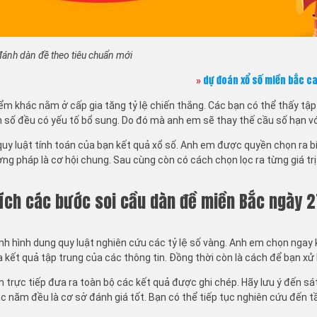
ánh dàn đề theo tiêu chuẩn mới
dự đoán xổ số miền bắc c
»
ểm khác nằm ở cấp gia tăng tỷ lệ chiến thắng. Các bạn có thể thấy tập 
n số đều có yếu tố bổ sung. Do đó mà anh em sẽ thay thế cầu số hạn 
quy luật tính toán của bạn kết quả xổ số. Anh em được quyền chọn ra b
ng pháp là cơ hội chung. Sau cùng còn có cách chọn lọc ra từng giá tr
tích các bước soi cầu dàn đề miền Bắc ngày
ình hình dung quy luật nghiên cứu các tỷ lệ số vàng. Anh em chọn ngay
 kết quả tập trung của các thông tin. Đồng thời còn là cách để bạn xử 
 trực tiếp đưa ra toàn bộ các kết quả được ghi chép. Hãy lưu ý đến sát
c năm đều là cơ sở đánh giá tốt. Bạn có thể tiếp tục nghiên cứu đến t