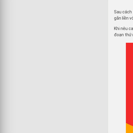
Sau cách 
gắn liền v
Khi nêu ca
đoạn thứ 