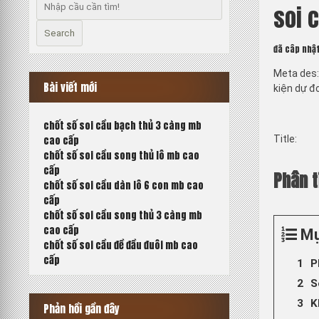
soi 
Search
đã câp nhậ
Meta des
Bài viết mới
kiện dự đo
chốt số soi cầu bạch thủ 3 càng mb
Title:
cao cấp
chốt số soi cầu song thủ lô mb cao
cấp
Phân t
chốt số soi cầu dàn lô 6 con mb cao
cấp
chốt số soi cầu song thủ 3 càng mb
cao cấp
Mụ
chốt số soi cầu đề đầu đuôi mb cao
cấp
P
S
K
Phản hồi gần đây