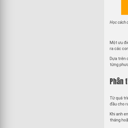
Học cách đ
Một ưu đi
ra các co
Dựa trên 
từng phươ
Phân 
Từ quá tr
đầu cho ra
Khi anh em
tháng hoặ