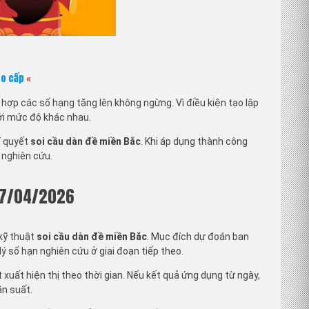
ao cấp
«
hợp các số hạng tăng lên không ngừng. Vì điều kiện tạo lập
với mức độ khác nhau.
í quyết
soi cầu dàn đề miền Bắc
. Khi áp dụng thành công
ị nghiên cứu.
 27/04/2026
 kỹ thuật
soi cầu dàn đề miền Bắc
. Mục đích dự đoán ban
lý số hạn nghiên cứu ở giai đoạn tiếp theo.
 xuất hiện thị theo thời gian. Nếu kết quả ứng dụng từ ngày,
ần suất.