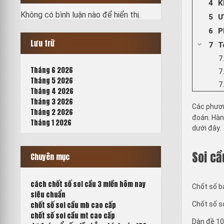
K
Không có bình luận nào để hiển thị.
Ư
P
Lưu trữ
T
Tháng 6 2026
Tháng 5 2026
Tháng 4 2026
Tháng 3 2026
Các phươn
Tháng 2 2026
đoán. Hàn
Tháng 1 2026
dưới đây.
Soi c
Chuyên mục
cách chốt số soi cầu 3 miền hôm nay
Chốt số b
siêu chuẩn
Chốt số s
chốt số soi cầu mb cao cấp
chốt số soi cầu mt cao cấp
Dàn đề 10