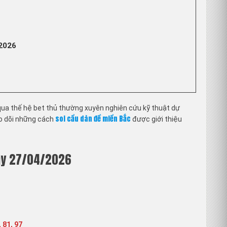
/2026
qua thế hệ bet thủ thường xuyên nghiên cứu kỹ thuật dự
soi cầu dàn đề miền Bắc
eo dõi những cách
được giới thiệu
gày 27/04/2026
, 81, 97