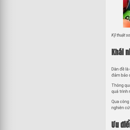
Kỹ thuật s
Khái 
Dàn đề là
đảm bảo đ
Thông qua
quá trình
Qua công 
nghiên cứ
Ưu đi