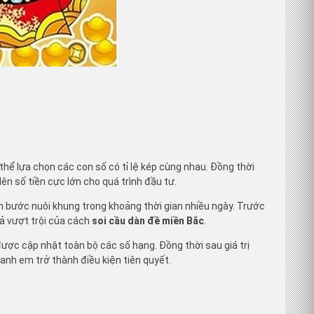
hể lựa chọn các con số có tỉ lệ kép cùng nhau. Đồng thời
n số tiền cực lớn cho quá trình đầu tư.
h bước nuôi khung trong khoảng thời gian nhiều ngày. Trước
ả vượt trội của cách
soi cầu dàn đề miền Bắc
.
ược cập nhật toàn bộ các số hạng. Đồng thời sau giá trị
 anh em trở thành điều kiện tiên quyết.