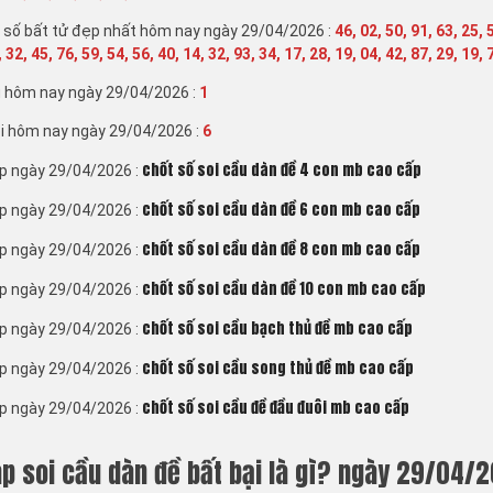
 số bất tử đẹp nhất hôm nay ngày 29/04/2026 :
46, 02, 50, 91, 63, 25, 
 32, 45, 76, 59, 54, 56, 40, 14, 32, 93, 34, 17, 28, 19, 04, 42, 87, 29, 19, 
 hôm nay ngày 29/04/2026 :
1
i hôm nay ngày 29/04/2026 :
6
chốt số soi cầu dàn đề 4 con mb cao cấp
íp ngày 29/04/2026 :
chốt số soi cầu dàn đề 6 con mb cao cấp
íp ngày 29/04/2026 :
chốt số soi cầu dàn đề 8 con mb cao cấp
íp ngày 29/04/2026 :
chốt số soi cầu dàn đề 10 con mb cao cấp
íp ngày 29/04/2026 :
chốt số soi cầu bạch thủ đề mb cao cấp
íp ngày 29/04/2026 :
chốt số soi cầu song thủ đề mb cao cấp
íp ngày 29/04/2026 :
chốt số soi cầu đề đầu đuôi mb cao cấp
íp ngày 29/04/2026 :
áp soi cầu dàn đề bất bại là gì? ngày 29/04/