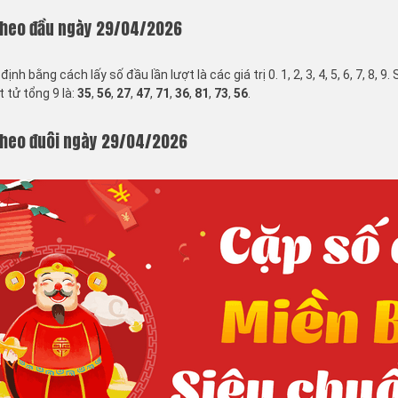
theo đầu ngày 29/04/2026
ịnh bằng cách lấy số đầu lần lượt là các giá trị 0. 1, 2, 3, 4, 5, 6, 7, 8, 
 tử tổng 9 là:
35
,
56
,
27
,
47
,
71
,
36
,
81
,
73
,
56
.
theo đuôi ngày 29/04/2026