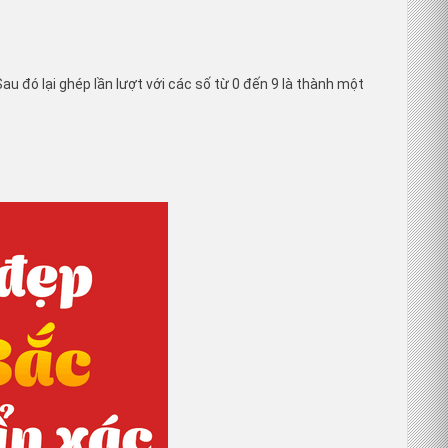
9. Sau đó lại ghép lần lượt với các số từ 0 đến 9 là thành một