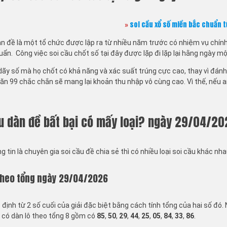
soi cầu xổ số miền bắc chuẩn 
»
n đề là một tổ chức được lập ra từ nhiều năm trước có nhiệm vụ chính l
uẩn. Công việc soi cầu chốt số tại đây được lặp đi lặp lại hằng ngày m
dãy số mà họ chốt có khả năng và xác suất trúng cực cao, thay vì đánh
 1 ăn 99 chắc chắn sẽ mang lại khoản thu nhập vô cùng cao. Vì thế, nế
u dàn đề bất bại có mấy loại? ngày 29/04/20
 tin là chuyên gia soi cầu đề chia sẻ thì có nhiều loại soi cầu khác nha
theo tổng ngày 29/04/2026
ịnh từ 2 số cuối của giải đặc biệt bằng cách tính tổng của hai số đó. Nế
ì có dàn lô theo tổng 8 gồm có
85
,
50
,
29
,
44
,
25
,
05
,
84
,
33
,
86
.