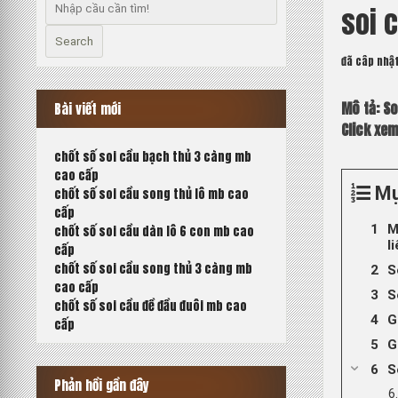
soi 
Search
đã câp nhậ
Mô tả: So
Bài viết mới
Click xem
chốt số soi cầu bạch thủ 3 càng mb
cao cấp
Mụ
chốt số soi cầu song thủ lô mb cao
cấp
M
chốt số soi cầu dàn lô 6 con mb cao
l
cấp
chốt số soi cầu song thủ 3 càng mb
S
cao cấp
S
chốt số soi cầu đề đầu đuôi mb cao
G
cấp
G
S
Phản hồi gần đây