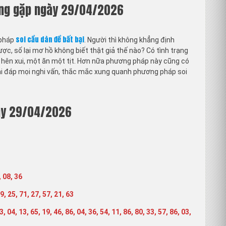
ường gặp ngày 29/04/2026
soi cầu dàn đề bất bại
 pháp
. Người thì không khẳng định
ợc, số lại mơ hồ không biết thật giả thế nào? Có tình trạng
rò hên xui, một ăn một tịt. Hơn nữa phương pháp này cũng có
giải đáp mọi nghi vấn, thắc mắc xung quanh phương pháp soi
gày 29/04/2026
, 08, 36
89, 25, 71, 27, 57, 21, 63
3, 04, 13, 65, 19, 46, 86, 04, 36, 54, 11, 86, 80, 33, 57, 86, 03,