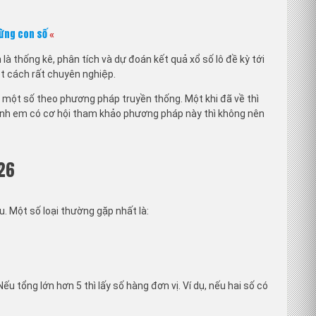
từng con số
«
à thống kê, phân tích và dự đoán kết quả xổ số lô đề kỳ tới
ột cách rất chuyên nghiệp.
 một số theo phương pháp truyền thống. Một khi đã về thì
u anh em có cơ hội tham khảo phương pháp này thì không nên
26
u. Một số loại thường gặp nhất là:
u tổng lớn hơn 5 thì lấy số hàng đơn vị. Ví dụ, nếu hai số có