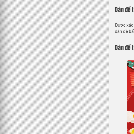
Dàn đề 
Được xác đ
dàn đề bất
Dàn đề 