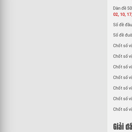
Dàn đề 50
02, 10, 17,
Số đề đầu
Số đề đuô
Chốt số v
Chốt số v
Chốt số v
Chốt số v
Chốt số v
Chốt số v
Chốt số v
Giải đ