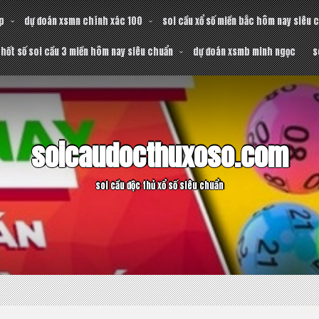
p
dự đoán xsmn chính xác 100
soi cầu xổ số miền bắc hôm nay siêu 
hốt số soi cầu 3 miền hôm nay siêu chuẩn
dự đoán xsmb minh ngọc
s
soicaudocthuxoso.com
soi cầu độc thủ xổ số siêu chuẩn