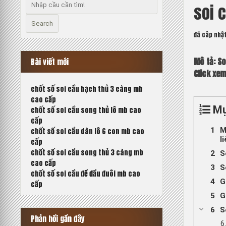
soi 
Search
đã câp nhậ
Mô tả: So
Bài viết mới
Click xem
chốt số soi cầu bạch thủ 3 càng mb
cao cấp
Mụ
chốt số soi cầu song thủ lô mb cao
cấp
M
chốt số soi cầu dàn lô 6 con mb cao
l
cấp
chốt số soi cầu song thủ 3 càng mb
S
cao cấp
S
chốt số soi cầu đề đầu đuôi mb cao
G
cấp
G
S
Phản hồi gần đây