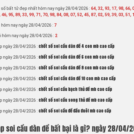
 số bất tử đẹp nhất hôm nay ngày 28/04/2026 :
64, 32, 93, 17, 98, 66, 
 46, 95, 89, 33, 99, 71, 70, 98, 84, 08, 07, 52, 45, 87, 02, 59, 39, 03, 51, 
 hôm nay ngày 28/04/2026 :
7
i hôm nay ngày 28/04/2026 :
2
chốt số soi cầu dàn đề 4 con mb cao cấp
íp ngày 28/04/2026 :
chốt số soi cầu dàn đề 6 con mb cao cấp
íp ngày 28/04/2026 :
chốt số soi cầu dàn đề 8 con mb cao cấp
íp ngày 28/04/2026 :
chốt số soi cầu dàn đề 10 con mb cao cấp
íp ngày 28/04/2026 :
chốt số soi cầu bạch thủ đề mb cao cấp
íp ngày 28/04/2026 :
chốt số soi cầu song thủ đề mb cao cấp
íp ngày 28/04/2026 :
chốt số soi cầu đề đầu đuôi mb cao cấp
íp ngày 28/04/2026 :
áp soi cầu dàn đề bất bại là gì? ngày 28/04/