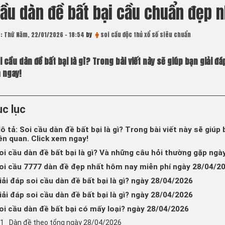
cầu dàn đề bất bại cầu chuẩn đẹp 
t:
Thứ Năm, 22/01/2026 - 18:54
by
soi cầu độc thủ xổ số siêu chuẩn
i cầu dàn đề bất bại là gì? Trong bài viết này sẽ giúp bạn giải đ
 ngay!
c lục
ô tả: Soi cầu dàn đề bất bại là gì? Trong bài viết này sẽ giúp
iên quan. Click xem ngay!
oi cầu dàn đề bất bại là gì? Và những câu hỏi thường gặp ng
oi cầu 7777 dàn đề đẹp nhất hôm nay miễn phí ngày 28/04/2
iải đáp soi cầu dàn đề bất bại là gì? ngày 28/04/2026
iải đáp soi cầu dàn đề bất bại là gì? ngày 28/04/2026
oi cầu dàn đề bất bại có mấy loại? ngày 28/04/2026
Dàn đề theo tổng ngày 28/04/2026