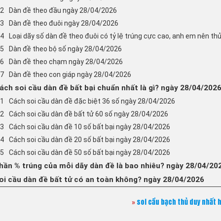
Dàn đề theo đầu ngày 28/04/2026
Dàn đề theo đuôi ngày 28/04/2026
Loại dãy số dàn đề theo đuôi có tỷ lệ trúng cực cao, anh em nên t
Dàn đề theo bộ số ngày 28/04/2026
Dàn đề theo chạm ngày 28/04/2026
Dàn đề theo con giáp ngày 28/04/2026
ách soi cầu dàn đề bất bại chuẩn nhất là gì? ngày 28/04/202
Cách soi cầu dàn đề đặc biệt 36 số ngày 28/04/2026
Cách soi cầu dàn đề bất tử 60 số ngày 28/04/2026
Cách soi cầu dàn đề 10 số bất bại ngày 28/04/2026
Cách soi cầu dàn đề 20 số bất bại ngày 28/04/2026
Cách soi cầu dàn đề 50 số bất bại ngày 28/04/2026
hần % trúng của mỗi dãy dàn đề là bao nhiêu? ngày 28/04/20
oi cầu dàn đề bất tử có an toàn không? ngày 28/04/2026
soi cầu bạch thủ duy nhất 
»