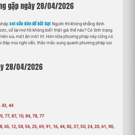
ường gặp ngày 28/04/2026
soi cầu dàn đề bất bại
 pháp
. Người thì không khẳng định
ợc, số lại mơ hồ không biết thật giả thế nào? Có tình trạng
rò hên xui, một ăn một tịt. Hơn nữa phương pháp này cũng có
giải đáp mọi nghi vấn, thắc mắc xung quanh phương pháp soi
gày 28/04/2026
, 43, 44
19, 77, 87, 10, 84, 78, 77
8, 65, 12, 58, 56, 25, 69, 91, 16, 44, 82, 37, 50, 24, 20, 61, 90,