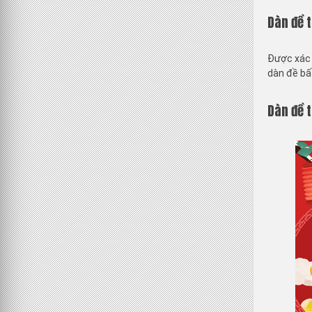
Dàn đề 
Được xác đ
dàn đề bất
Dàn đề 