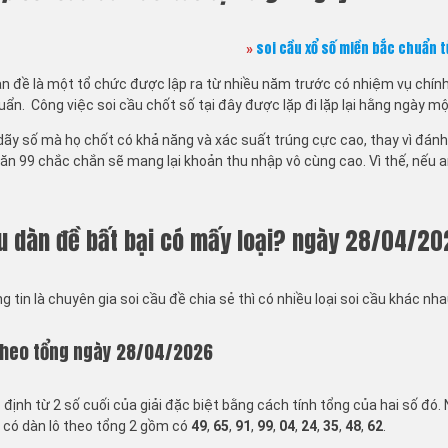
soi cầu xổ số miền bắc chuẩn 
»
n đề là một tổ chức được lập ra từ nhiều năm trước có nhiệm vụ chính l
uẩn. Công việc soi cầu chốt số tại đây được lặp đi lặp lại hằng ngày m
dãy số mà họ chốt có khả năng và xác suất trúng cực cao, thay vì đánh
 1 ăn 99 chắc chắn sẽ mang lại khoản thu nhập vô cùng cao. Vì thế, nế
u dàn đề bất bại có mấy loại? ngày 28/04/20
 tin là chuyên gia soi cầu đề chia sẻ thì có nhiều loại soi cầu khác nha
theo tổng ngày 28/04/2026
ịnh từ 2 số cuối của giải đặc biệt bằng cách tính tổng của hai số đó. Nế
ì có dàn lô theo tổng 2 gồm có
49
,
65
,
91
,
99
,
04
,
24
,
35
,
48
,
62
.