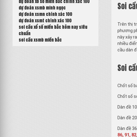
dự đoán xổ số miền bắc chính xác 100
Soi cầ
dự đoán xsmb minh ngọc
dự đoán xsmn chính xác 100
dự đoán xsmt chính xác 100
Trên thị 
soi cầu xổ số miền bắc hôm nay siêu
phương ph
chuẩn
này xảy ra
soi cầu xsmb miền bắc
nhiều điểm
cầu dàn đ
Soi c
Chốt số b
Chốt số s
Dàn đề 10
Dàn đề 20
Dàn đề 36
86, 91, 82