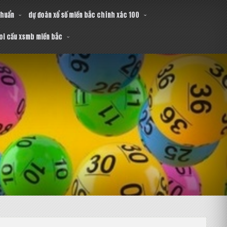
chuẩn
dự đoán xổ số miền bắc chính xác 100
oi cầu xsmb miền bắc