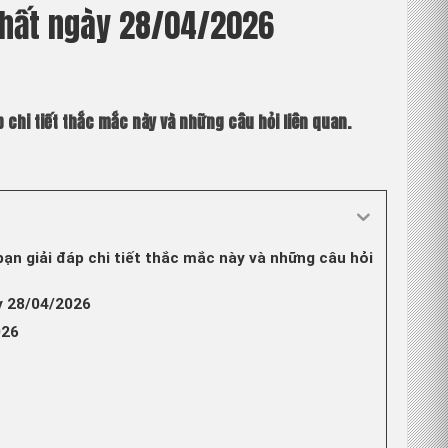
nhất ngày 28/04/2026
áp chi tiết thắc mắc này và những câu hỏi liên quan.
 bạn giải đáp chi tiết thắc mắc này và những câu hỏi
ày 28/04/2026
026