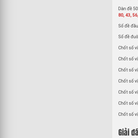
Dàn đề 50
80, 43, 56,
Số đề đầu
Số đề đuô
Chốt số v
Chốt số v
Chốt số v
Chốt số v
Chốt số v
Chốt số v
Chốt số v
Giải đ