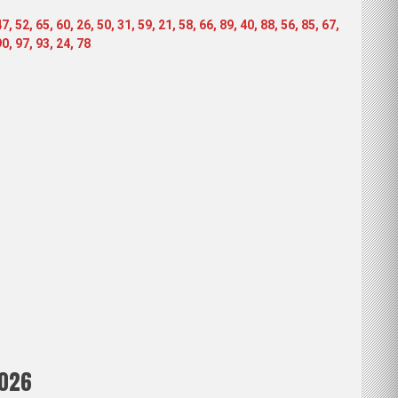
47, 52, 65, 60, 26, 50, 31, 59, 21, 58, 66, 89, 40, 88, 56, 85, 67,
90, 97, 93, 24, 78
2026