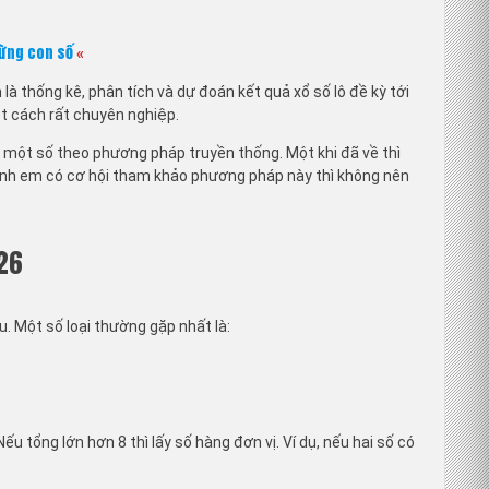
từng con số
«
à thống kê, phân tích và dự đoán kết quả xổ số lô đề kỳ tới
ột cách rất chuyên nghiệp.
 một số theo phương pháp truyền thống. Một khi đã về thì
u anh em có cơ hội tham khảo phương pháp này thì không nên
26
u. Một số loại thường gặp nhất là:
u tổng lớn hơn 8 thì lấy số hàng đơn vị. Ví dụ, nếu hai số có