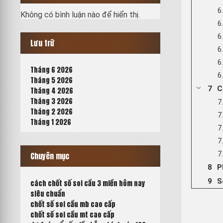
Không có bình luận nào để hiển thị.
Lưu trữ
Tháng 6 2026
Tháng 5 2026
C
Tháng 4 2026
Tháng 3 2026
Tháng 2 2026
Tháng 1 2026
Chuyên mục
P
S
cách chốt số soi cầu 3 miền hôm nay
siêu chuẩn
chốt số soi cầu mb cao cấp
chốt số soi cầu mt cao cấp