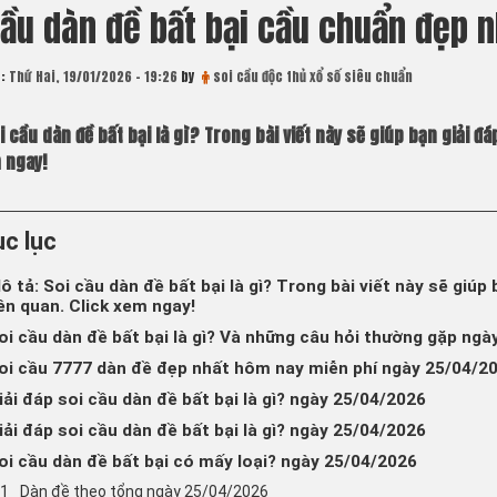
cầu dàn đề bất bại cầu chuẩn đẹp 
t:
Thứ Hai, 19/01/2026 - 19:26
by
soi cầu độc thủ xổ số siêu chuẩn
i cầu dàn đề bất bại là gì? Trong bài viết này sẽ giúp bạn giải đ
 ngay!
c lục
ô tả: Soi cầu dàn đề bất bại là gì? Trong bài viết này sẽ giúp
iên quan. Click xem ngay!
oi cầu dàn đề bất bại là gì? Và những câu hỏi thường gặp ng
oi cầu 7777 dàn đề đẹp nhất hôm nay miễn phí ngày 25/04/2
iải đáp soi cầu dàn đề bất bại là gì? ngày 25/04/2026
iải đáp soi cầu dàn đề bất bại là gì? ngày 25/04/2026
oi cầu dàn đề bất bại có mấy loại? ngày 25/04/2026
Dàn đề theo tổng ngày 25/04/2026