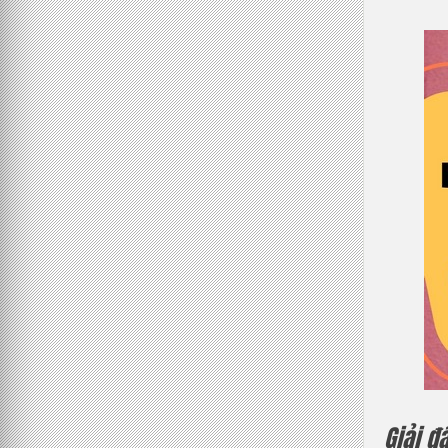
Giải đ