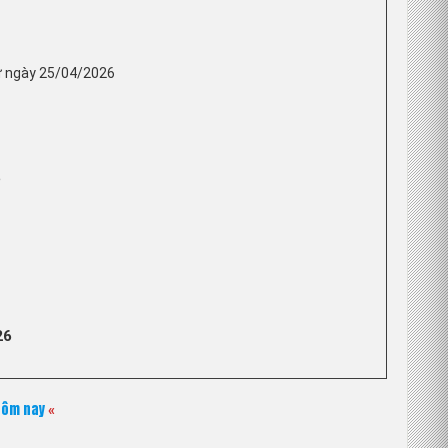
hử ngày 25/04/2026
6
26
hôm nay
«