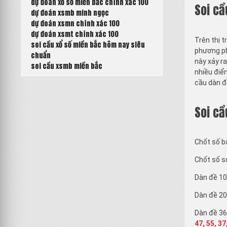
dự đoán xổ số miền bắc chính xác 100
Soi cầ
dự đoán xsmb minh ngọc
dự đoán xsmn chính xác 100
dự đoán xsmt chính xác 100
Trên thị 
soi cầu xổ số miền bắc hôm nay siêu
phương ph
chuẩn
này xảy ra
soi cầu xsmb miền bắc
nhiều điểm
cầu dàn đ
Soi c
Chốt số b
Chốt số s
Dàn đề 10
Dàn đề 20
Dàn đề 36
47, 55, 37