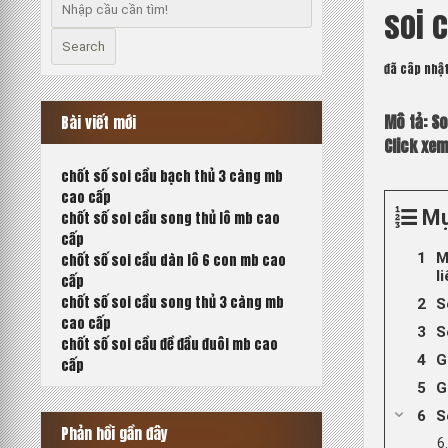
soi 
Search
đã câp nhậ
Mô tả: So
Bài viết mới
Click xem
chốt số soi cầu bạch thủ 3 càng mb
cao cấp
Mụ
chốt số soi cầu song thủ lô mb cao
cấp
M
chốt số soi cầu dàn lô 6 con mb cao
l
cấp
chốt số soi cầu song thủ 3 càng mb
S
cao cấp
S
chốt số soi cầu đề đầu đuôi mb cao
G
cấp
G
S
Phản hồi gần đây