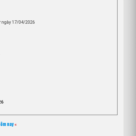
hử ngày 17/04/2026
6
26
hôm nay
«