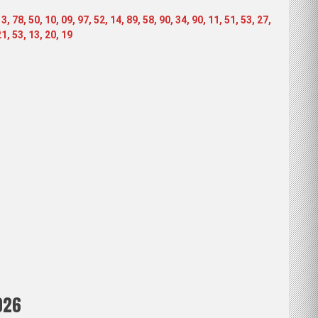
13, 78, 50, 10, 09, 97, 52, 14, 89, 58, 90, 34, 90, 11, 51, 53, 27,
21, 53, 13, 20, 19
026