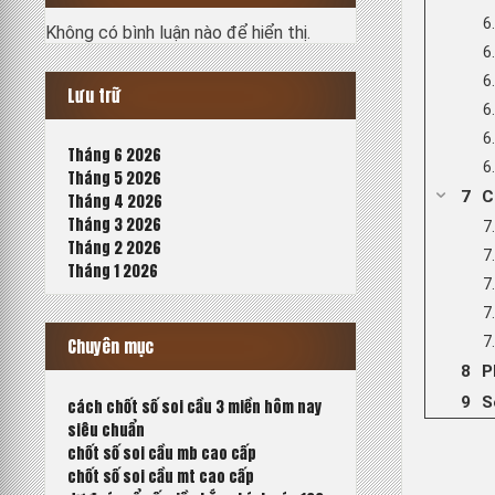
Không có bình luận nào để hiển thị.
Lưu trữ
Tháng 6 2026
Tháng 5 2026
C
Tháng 4 2026
Tháng 3 2026
Tháng 2 2026
Tháng 1 2026
Chuyên mục
P
S
cách chốt số soi cầu 3 miền hôm nay
siêu chuẩn
chốt số soi cầu mb cao cấp
chốt số soi cầu mt cao cấp