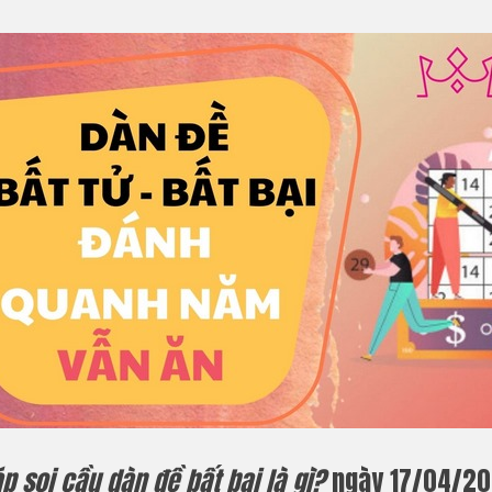
áp soi cầu dàn đề bất bại là gì?
ngày 17/04/2