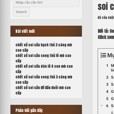
soi 
Search
đã câp nhậ
Mô tả: So
Bài viết mới
Click xem
chốt số soi cầu bạch thủ 3 càng mb
cao cấp
Mụ
chốt số soi cầu song thủ lô mb cao
cấp
M
chốt số soi cầu dàn lô 6 con mb cao
l
cấp
chốt số soi cầu song thủ 3 càng mb
S
cao cấp
S
chốt số soi cầu đề đầu đuôi mb cao
G
cấp
G
S
Phản hồi gần đây