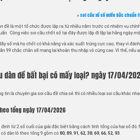
soi cầu xổ số miền bắc chuẩn 
»
n đề là một tổ chức được lập ra từ nhiều năm trước có nhiệm vụ chính l
uẩn. Công việc soi cầu chốt số tại đây được lặp đi lặp lại hằng ngày m
dãy số mà họ chốt có khả năng và xác suất trúng cực cao, thay vì đánh
 1 ăn 99 chắc chắn sẽ mang lại khoản thu nhập vô cùng cao. Vì thế, nế
u dàn đề bất bại có mấy loại? ngày 17/04/20
 tin là chuyên gia soi cầu đề chia sẻ thì có nhiều loại soi cầu khác nha
theo tổng ngày 17/04/2026
ịnh từ 2 số cuối của giải đặc biệt bằng cách tính tổng của hai số đó. Nế
ì có dàn lô theo tổng 9 gồm có
80
,
89
,
91
,
62
,
38
,
69
,
66
,
52
,
93
.