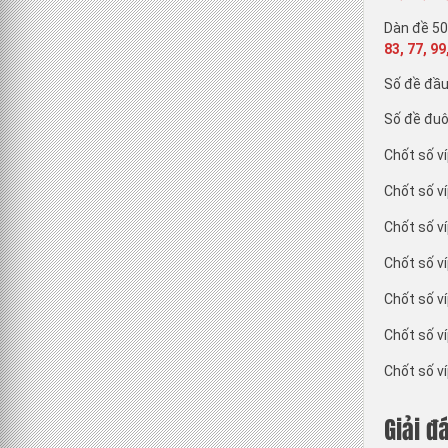
Dàn đề 50
83, 77, 99,
Số đề đầu
Số đề đuô
Chốt số v
Chốt số v
Chốt số v
Chốt số v
Chốt số v
Chốt số v
Chốt số v
Giải đ