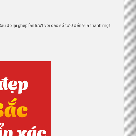
9. Sau đó lại ghép lần lượt với các số từ 0 đến 9 là thành một