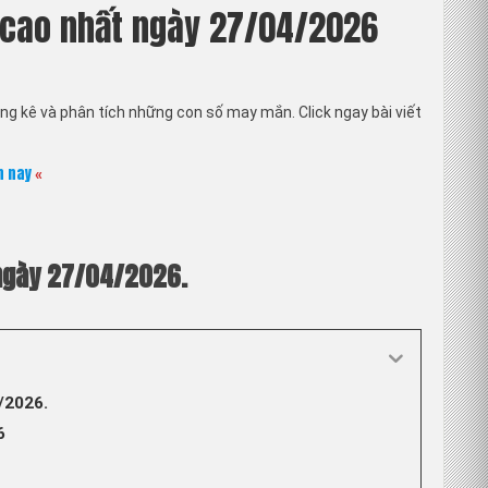
n cao nhất ngày 27/04/2026
g kê và phân tích những con số may mắn. Click ngay bài viết
n nay
«
 ngày 27/04/2026.
/2026.
6