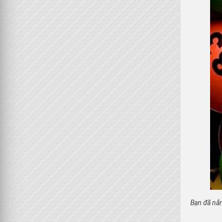
Bạn đã nắm