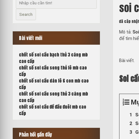
soi 
Search
đã câp nhậ
Mô tả:
Soi
Bài viết mới
để tìm hiể
chốt số soi cầu bạch thủ 3 càng mb
Bài viết.
cao cấp
chốt số soi cầu song thủ lô mb cao
cấp
Soi cầ
chốt số soi cầu dàn lô 6 con mb cao
cấp
chốt số soi cầu song thủ 3 càng mb
cao cấp
Mụ
chốt số soi cầu đề đầu đuôi mb cao
cấp
S
S
G
Phản hồi gần đây