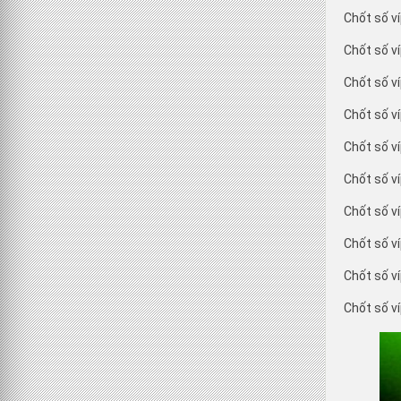
Chốt số v
Chốt số v
Chốt số v
Chốt số v
Chốt số v
Chốt số v
Chốt số v
Chốt số v
Chốt số v
Chốt số v