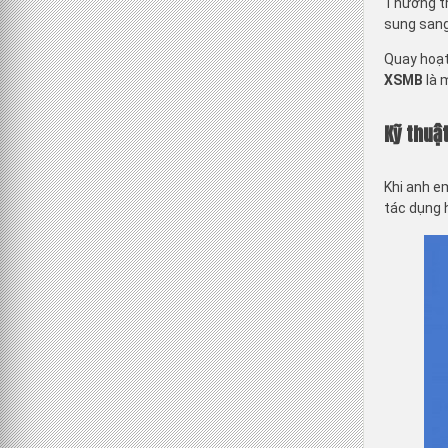
Thường th
sung sang
Quay hoạt
XSMB
là 
Kỹ thuậ
Khi anh e
tác dụng 