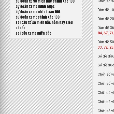
dự đoán xổ số miền bắc chính xác 100
Chốt số s
dự đoán xsmb minh ngọc
Dàn đề 10
dự đoán xsmn chính xác 100
dự đoán xsmt chính xác 100
Dàn đề 20
soi cầu xổ số miền bắc hôm nay siêu
chuẩn
Dàn đề 36
soi cầu xsmb miền bắc
84, 67, 71
Dàn đề 50
33, 72, 23,
Số đề đầu
Số đề đuô
Chốt số v
Chốt số v
Chốt số v
Chốt số v
Chốt số v