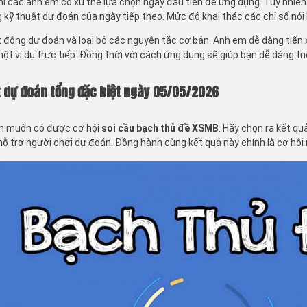
ì các anh em có xu thế lựa chọn ngày đầu tiên để ứng dụng. Tuy nhiên
 kỹ thuật dự đoán của ngày tiếp theo. Mức độ khai thác các chỉ số nói
 động dự đoán và loại bỏ các nguyên tắc cơ bản. Anh em dễ dàng tiến x
một ví dụ trực tiếp. Đồng thời với cách ứng dụng sẽ giúp bạn dễ dàng tri
t dự đoán tổng đặc biệt ngày 05/05/2026
m muốn có được cơ hội
soi cầu bạch thủ đề XSMB
. Hãy chọn ra kết qu
hỗ trợ người chơi dự đoán. Đồng hành cùng kết quả này chính là cơ hội