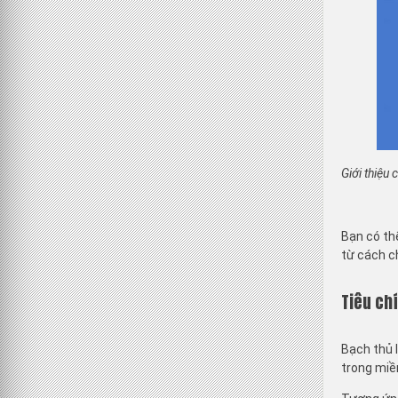
Giới thiệu
Bạn có th
từ cách c
Tiêu ch
Bạch thủ 
trong miề