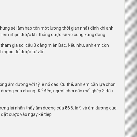
chúng sẽ làm hao tốn một lượng thời gian nhất định khi anh
anh em nhận được khi thắng cược sẽ vô cùng xứng đáng.
i tham gia soi cầu 3 càng miền Bắc. Nếu như, anh em còn
nh ngọc để được tư vấn.
óng âm dương với tỷ lệ nổ cao. Cụ thể, anh em cần lựa chọn
âm dương của chúng. Kế đến, người chơi cần mối ghép 3 đầu
.
nhưng lại nhận thấy âm dương của
86
.5. là 9 và âm dương của
đặt cược vào ngày kế tiếp.