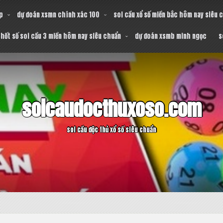
p
dự đoán xsmn chính xác 100
soi cầu xổ số miền bắc hôm nay siêu 
hốt số soi cầu 3 miền hôm nay siêu chuẩn
dự đoán xsmb minh ngọc
s
soicaudocthuxoso.com
soi cầu độc thủ xổ số siêu chuẩn