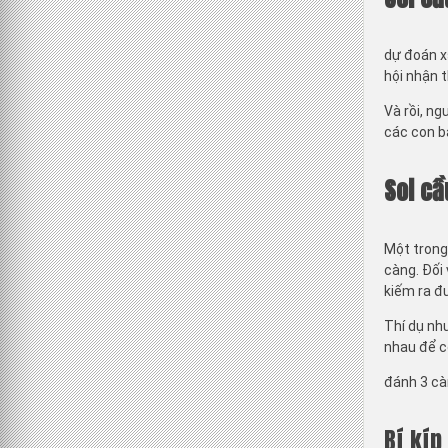
dự đoán x
hội nhận 
Và rồi, n
các con b
Soi c
Một trong
càng. Đối
kiếm ra đ
Thí dụ như
nhau để c
đánh 3 cà
Bí kíp