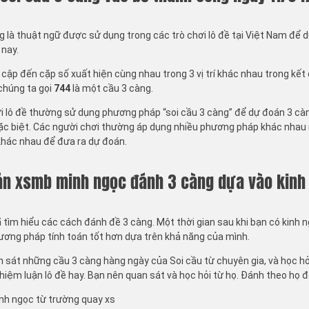
g là thuật ngữ được sử dụng trong các trò chơi lô đề tại Việt Nam để d
nay.
cập đến cặp số xuất hiện cùng nhau trong 3 vị trí khác nhau trong kết q
 chúng ta gọi
744
là một cầu 3 càng.
i lô đề thường sử dụng phương pháp “soi cầu 3 càng” để dự đoán 3 càn
đặc biệt. Các người chơi thường áp dụng nhiều phương pháp khác nhau 
khác nhau để đưa ra dự đoán.
án xsmb minh ngọc đánh 3 càng dựa vào kinh
 tìm hiểu các cách đánh đề 3 càng. Một thời gian sau khi bạn có kinh n
ương pháp tính toán tốt hơn dựa trên khả năng của mình.
 sát những cầu 3 càng hàng ngày của Soi cầu từ chuyên gia, và học hỏ
ghiệm luận lô đề hay. Bạn nên quan sát và học hỏi từ họ. Đánh theo họ
nh ngọc từ trường quay xs