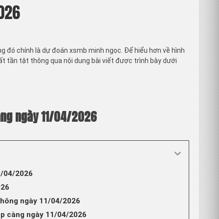
026
ng đó chính là dự đoán xsmb minh ngọc. Để hiểu hơn về hình
 tần tật thông qua nội dung bài viết được trình bày dưới
àng ngày 11/04/2026
1/04/2026
026
 thông ngày 11/04/2026
ép càng ngày 11/04/2026