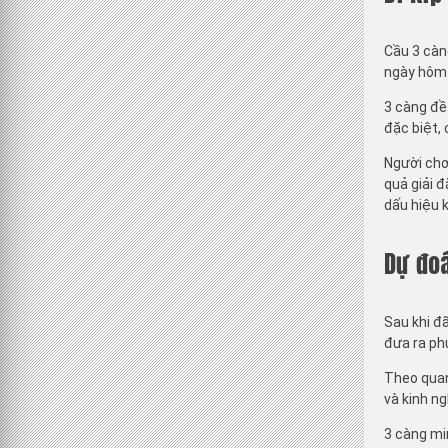
Cầu 3 càn
ngày hôm 
3 càng đề 
đặc biệt,
Người chơ
quả giải 
dấu hiệu 
Dự đo
Sau khi đã
đưa ra ph
Theo quan
và kinh n
3 càng mi