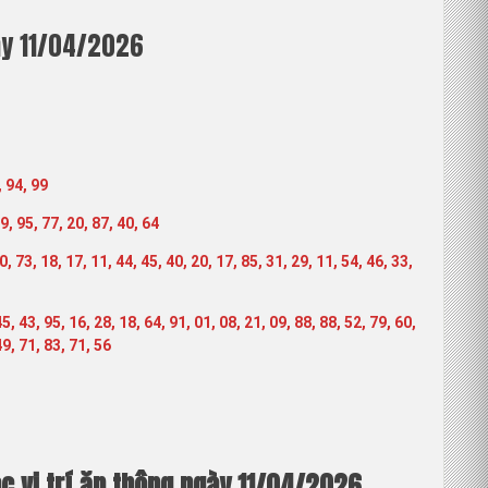
ày 11/04/2026
, 94, 99
59, 95, 77, 20, 87, 40, 64
0, 73, 18, 17, 11, 44, 45, 40, 20, 17, 85, 31, 29, 11, 54, 46, 33,
45, 43, 95, 16, 28, 18, 64, 91, 01, 08, 21, 09, 88, 88, 52, 79, 60,
49, 71, 83, 71, 56
 vị trí ăn thông ngày 11/04/2026