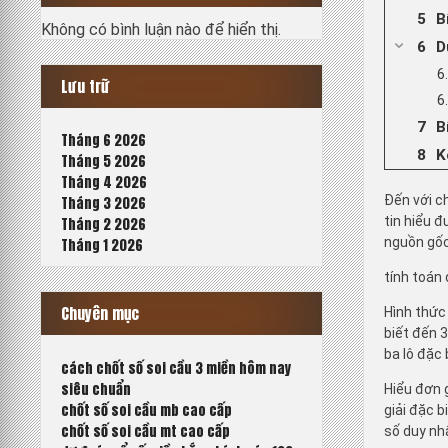
B
Không có bình luận nào để hiển thị.
D
Lưu trữ
B
Tháng 6 2026
K
Tháng 5 2026
Tháng 4 2026
Đến với c
Tháng 3 2026
tin hiểu 
Tháng 2 2026
nguồn gốc
Tháng 1 2026
tính toán
Chuyên mục
Hình thức
biết đến 
ba lô đặc 
cách chốt số soi cầu 3 miền hôm nay
siêu chuẩn
Hiểu đơn 
chốt số soi cầu mb cao cấp
giải đặc b
chốt số soi cầu mt cao cấp
số duy nh