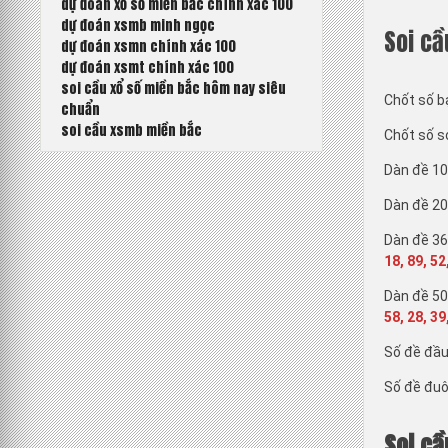
dự đoán xổ số miền bắc chính xác 100
dự đoán xsmb minh ngọc
Soi c
dự đoán xsmn chính xác 100
dự đoán xsmt chính xác 100
soi cầu xổ số miền bắc hôm nay siêu
Chốt số b
chuẩn
soi cầu xsmb miền bắc
Chốt số s
Dàn đề 10
Dàn đề 20
Dàn đề 36
18, 89, 52
Dàn đề 50
58, 28, 39,
Số đề đầu
Số đề đuô
Soi cầ