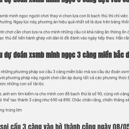
smb minh ngọc người chơi thay vì chọn lựa con lô bạch thủ thì chỉ việ
thưởng. Ngay lúc này, phương án hiệu quả nhất sẽ là dựa trên bảng thốn
gười chơi cần chọn lựa ra cho mình những cầu có khả năng ăn thông ổn 
ạc thủ để tiến hành ghép với dàn lô đề đánh vào ngày tiếp theo. Hẳn rằ
ầu dự đoán xsmb minh ngọc 3 càng miền bắc 
 những phương pháp soi cầu 3 càng miền bắc mà soi cầu dự đoán xsmb
 với phương pháp này, người chơi cần áp dụng tất cả các phương thức bắ
ược những con số tài lộc.
, anh em tìm kiếm ra cho mình con đề bạch thủ là số 90, cùng với càng 
ó thể tạo thành 3 càng như 690 và 890. Chắc chắn rằng, chiến thắng sẽ
ng trúng lớn
 soi cầu 3 càng vào bờ thành công ngày 08/