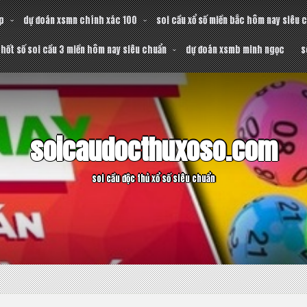
p
dự đoán xsmn chính xác 100
soi cầu xổ số miền bắc hôm nay siêu 
hốt số soi cầu 3 miền hôm nay siêu chuẩn
dự đoán xsmb minh ngọc
s
soicaudocthuxoso.com
soi cầu độc thủ xổ số siêu chuẩn