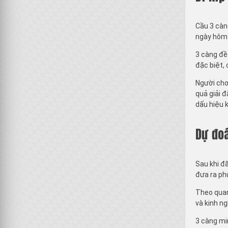
Cầu 3 càn
ngày hôm 
3 càng đề 
đặc biệt,
Người chơ
quả giải 
dấu hiệu 
Dự đo
Sau khi đã
đưa ra ph
Theo quan
và kinh n
3 càng mi