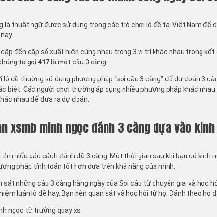
g là thuật ngữ được sử dụng trong các trò chơi lô đề tại Việt Nam để d
nay.
cập đến cặp số xuất hiện cùng nhau trong 3 vị trí khác nhau trong kết q
 chúng ta gọi
417
là một cầu 3 càng.
i lô đề thường sử dụng phương pháp “soi cầu 3 càng” để dự đoán 3 càn
đặc biệt. Các người chơi thường áp dụng nhiều phương pháp khác nhau 
khác nhau để đưa ra dự đoán.
án xsmb minh ngọc đánh 3 càng dựa vào kin
 tìm hiểu các cách đánh đề 3 càng. Một thời gian sau khi bạn có kinh n
ương pháp tính toán tốt hơn dựa trên khả năng của mình.
 sát những cầu 3 càng hàng ngày của Soi cầu từ chuyên gia, và học hỏ
ghiệm luận lô đề hay. Bạn nên quan sát và học hỏi từ họ. Đánh theo họ
nh ngọc từ trường quay xs