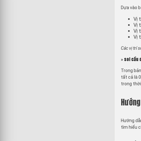
Dựa vào bả
Vị 
Vị 
Vị 
Vị 
Các vị trí 
soi cầu 
»
Trong bảng
tất cả là 
trong thờ
Hướng 
Hướng dẫ
tìm hiểu 