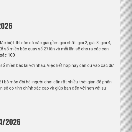
/2026
biệt thì còn có các giải gồm giải nhất, giải 2, giải 3, giải 4,
. Xổ số miền bắc quay số 27 lần và mỗi lần sẽ cho ra các con
 xác 100
.
ổ số miền bắc lại với nhau. Việc kết hợp này căn cứ vào các dự
ột bộ môn đòi hỏi người chơi cần rất nhiều thời gian để phân
n số có tính chính xác cao và giúp bạn đến với hơn với sự
04/2026