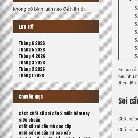
Không có bình luận nào để hiển thị.
Lưu trữ
Tháng 6 2026
Tháng 5 2026
Tháng 4 2026
Tháng 3 2026
Tháng 2 2026
Xổ số miền
Tháng 1 2026
nếu như n
theo dõi n
Chuyên mục
Soi cầ
cách chốt số soi cầu 3 miền hôm nay
Chốt số b
siêu chuẩn
chốt số soi cầu mb cao cấp
Chốt số s
chốt số soi cầu mt cao cấp