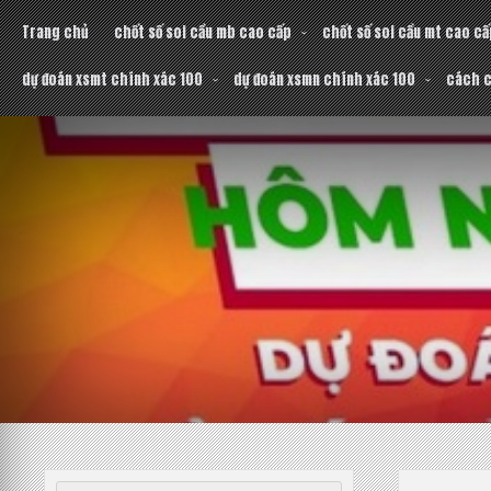
Skip
Trang chủ
chốt số soi cầu mb cao cấp
chốt số soi cầu mt cao cấ
to
content
dự đoán xsmt chính xác 100
dự đoán xsmn chính xác 100
cách c