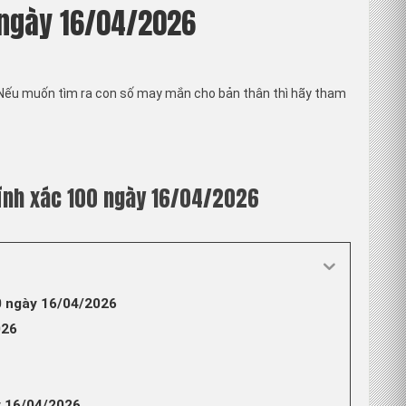
 ngày 16/04/2026
 . Nếu muốn tìm ra con số may mắn cho bản thân thì hãy tham
ính xác 100 ngày 16/04/2026
0 ngày 16/04/2026
026
y 16/04/2026