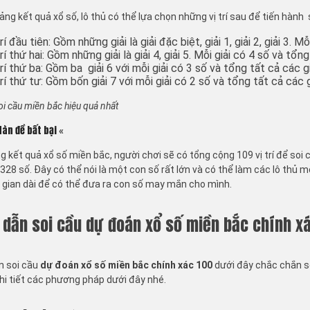
ng kết quả xổ số, lô thủ có thể lựa chọn những vị trí sau để tiến hành
trí đầu tiên: Gồm những giải là giải đặc biệt, giải 1, giải 2, giải 3. 
trí thứ hai: Gồm những giải là giải 4, giải 5. Mỗi giải có 4 số và tổn
trí thứ ba: Gồm ba giải 6 với mỗi giải có 3 số và tổng tất cả các gi
trí thứ tư: Gồm bốn giải 7 với mỗi giải có 2 số và tổng tất cả các g
soi cầu miền bắc hiệu quả nhất
dàn đề bất bại
«
 kết quả xổ số miền bắc, người chơi sẽ có tổng cộng 109 vị trí để soi cầ
0328 số. Đây có thể nói là một con số rất lớn và có thể làm các lô thủ 
i gian dài để có thể đưa ra con số may mắn cho mình.
dẫn soi cầu dự đoán xổ số miền bắc chính x
n soi cầu
dự đoán xổ số miền bắc chính xác 100
dưới đây chắc chắn sẽ
chi tiết các phương pháp dưới đây nhé.