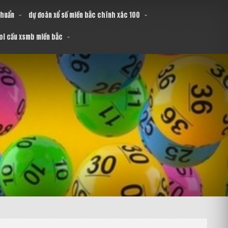
chuẩn
dự đoán xổ số miền bắc chính xác 100
oi cầu xsmb miền bắc