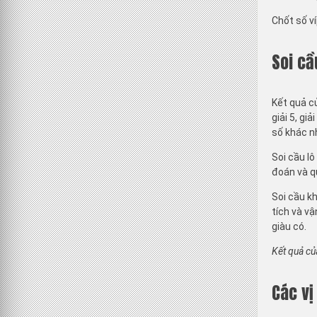
Chốt số v
Soi cầ
Kết quả củ
giải 5, gi
số khác n
Soi cầu lô
đoán và q
Soi cầu kh
tích và vậ
giàu có.
Kết quả củ
Các vị