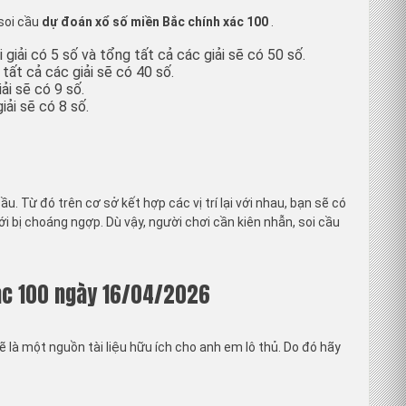
 soi cầu
dự đoán xổ số miền Bắc chính xác 100
.
Mỗi giải có 5 số và tổng tất cả các giải sẽ có 50 số.
g tất cả các giải sẽ có 40 số.
ải sẽ có 9 số.
iải sẽ có 8 số.
u. Từ đó trên cơ sở kết hợp các vị trí lại với nhau, bạn sẽ có
mới bị choáng ngợp. Dù vậy, người chơi cần kiên nhẫn, soi cầu
ác 100 ngày 16/04/2026
 là một nguồn tài liệu hữu ích cho anh em lô thủ. Do đó hãy