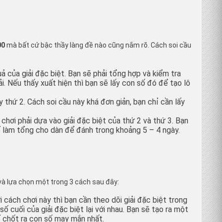
00
mà bất cứ bậc thầy làng đề nào cũng nắm rõ. Cách soi cầu
ả của giải đặc biệt. Bạn sẽ phải tổng hợp và kiểm tra
ải. Nếu thấy xuất hiện thì bạn sẽ lấy con số đó để tạo lô
 thứ 2. Cách soi cầu này khá đơn giản, bạn chỉ cần lấy
 chơi phải dựa vào giải đặc biệt của thứ 2 và thứ 3. Bạn
để làm tổng cho dàn để đánh trong khoảng 5 – 4 ngày.
và lựa chọn một trong 3 cách sau đây:
 cách chơi này thì bạn cần theo dõi giải đặc biệt trong
 cuối của giải đặc biệt lại với nhau. Bạn sẽ tạo ra một
 chốt ra con số may mắn nhất.