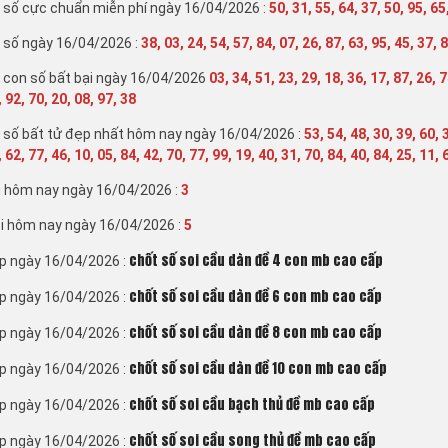
 số cực chuẩn miễn phí ngày 16/04/2026 :
50, 31, 55, 64, 37, 50, 95, 65
 số ngày 16/04/2026 :
38, 03, 24, 54, 57, 84, 07, 26, 87, 63, 95, 45, 37, 
 con số bất bại ngày 16/04/2026
03, 34, 51, 23, 29, 18, 36, 17, 87, 26, 7
, 92, 70, 20, 08, 97, 38
 số bất tử đẹp nhất hôm nay ngày 16/04/2026 :
53, 54, 48, 30, 39, 60, 
 62, 77, 46, 10, 05, 84, 42, 70, 77, 99, 19, 40, 31, 70, 84, 40, 84, 25, 11, 
 hôm nay ngày 16/04/2026 :
3
i hôm nay ngày 16/04/2026 :
5
chốt số soi cầu dàn đề 4 con mb cao cấp
íp ngày 16/04/2026 :
chốt số soi cầu dàn đề 6 con mb cao cấp
íp ngày 16/04/2026 :
chốt số soi cầu dàn đề 8 con mb cao cấp
íp ngày 16/04/2026 :
chốt số soi cầu dàn đề 10 con mb cao cấp
íp ngày 16/04/2026 :
chốt số soi cầu bạch thủ đề mb cao cấp
íp ngày 16/04/2026 :
chốt số soi cầu song thủ đề mb cao cấp
íp ngày 16/04/2026 :