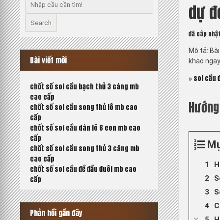
dự đ
Search
đã câp nhậ
Mô tả: Bà
Bài viết mới
khao ngay
soi cầu 
»
chốt số soi cầu bạch thủ 3 càng mb
cao cấp
Hướng 
chốt số soi cầu song thủ lô mb cao
cấp
chốt số soi cầu dàn lô 6 con mb cao
cấp
Mụ
chốt số soi cầu song thủ 3 càng mb
cao cấp
H
chốt số soi cầu đề đầu đuôi mb cao
S
cấp
S
C
Phản hồi gần đây
H