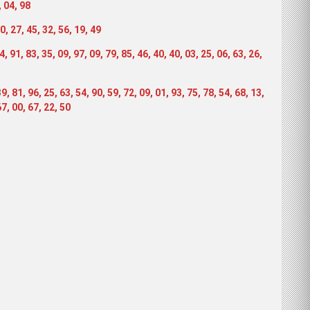
, 04, 98
80, 27, 45, 32, 56, 19, 49
4, 91, 83, 35, 09, 97, 09, 79, 85, 46, 40, 40, 03, 25, 06, 63, 26,
39, 81, 96, 25, 63, 54, 90, 59, 72, 09, 01, 93, 75, 78, 54, 68, 13,
67, 00, 67, 22, 50