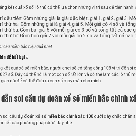
ng kết quả xổ số, lô thủ có thể lựa chọn những vị trí sau để tiến hành
trí đầu tiên: Gồm những giải là giải đặc biệt, giải 1, giải 2, giải 3. 
trí thứ hai: Gồm những giải là giải 4, giải 5. Mỗi giải có 4 số và tổn
trí thứ ba: Gồm ba giải 6 với mỗi giải có 3 số và tổng tất cả các gi
trí thứ tư: Gồm bốn giải 7 với mỗi giải có 2 số và tổng tất cả các g
soi cầu miền bắc hiệu quả nhất
dàn đề bất bại
«
 kết quả xổ số miền bắc, người chơi sẽ có tổng cộng 108 vị trí để soi cầ
4027 số. Đây có thể nói là một con số rất lớn và có thể làm các lô thủ 
i gian dài để có thể đưa ra con số may mắn cho mình.
 dẫn soi cầu dự đoán xổ số miền bắc chính 
n soi cầu
dự đoán xổ số miền bắc chính xác 100
dưới đây chắc chắn sẽ
chi tiết các phương pháp dưới đây nhé.