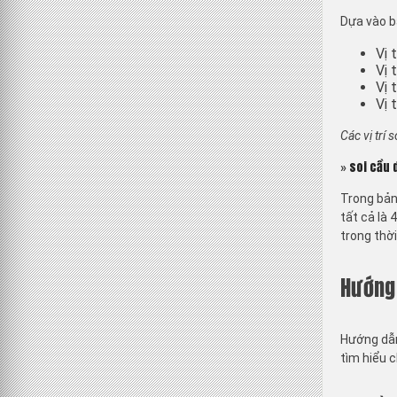
Dựa vào bả
Vị 
Vị 
Vị 
Vị 
Các vị trí 
soi cầu 
»
Trong bảng
tất cả là 
trong thờ
Hướng
Hướng dẫ
tìm hiểu 