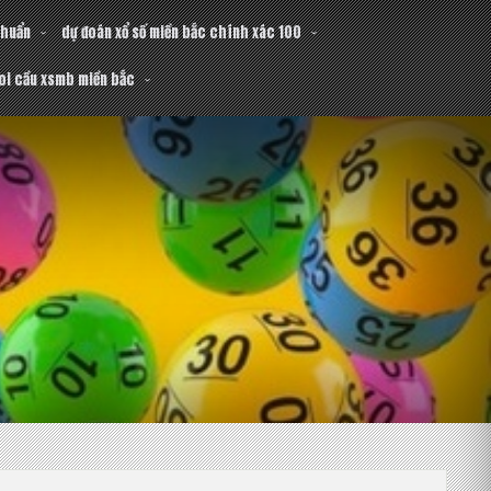
chuẩn
dự đoán xổ số miền bắc chính xác 100
oi cầu xsmb miền bắc