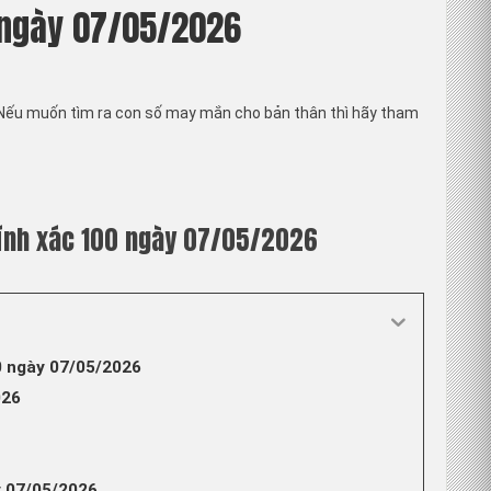
 ngày 07/05/2026
 . Nếu muốn tìm ra con số may mắn cho bản thân thì hãy tham
hính xác 100 ngày 07/05/2026
0 ngày 07/05/2026
026
y 07/05/2026