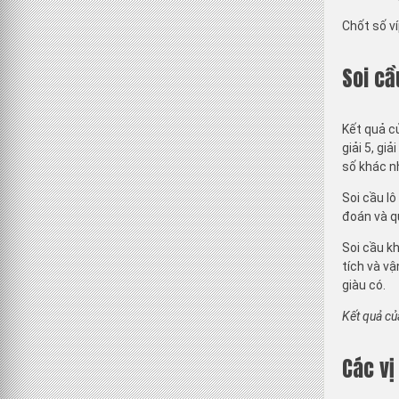
Chốt số v
Soi cầ
Kết quả củ
giải 5, gi
số khác n
Soi cầu lô
đoán và q
Soi cầu kh
tích và vậ
giàu có.
Kết quả củ
Các vị