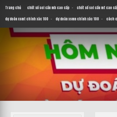
Skip
Trang chủ
chốt số soi cầu mb cao cấp
chốt số soi cầu mt cao cấ
to
content
dự đoán xsmt chính xác 100
dự đoán xsmn chính xác 100
cách c