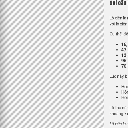
Soi cầu
Lô xiên l
với lô xiên
Cụ thể, đố
16
47
12
96
70
Lúc này, 
Hôm
Hôm
Hôm
Lô thủ nê
khoảng 7 
Lô xiên là