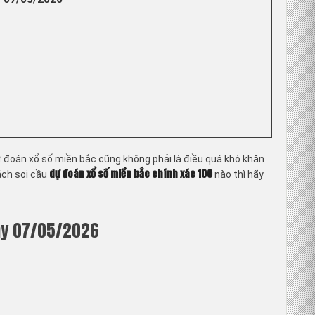
c dự đoán xổ số miền bắc cũng không phải là điều quá khó khăn
dự đoán xổ số miền bắc chính xác 100
ách soi cầu
nào thì hãy
gày 07/05/2026