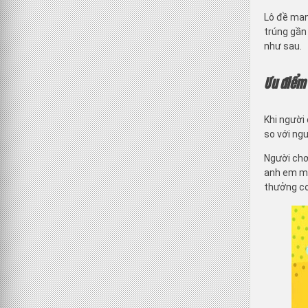
Lô đề man
trúng gần
như sau.
Ưu điểm
Khi người
so với ngư
Người chơ
anh em mộ
thưởng co