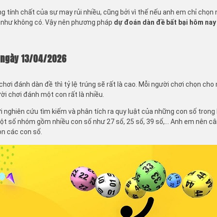
g tính chất của sự may rủi nhiều, cũng bởi vì thế nếu anh em chỉ chọn 
 như không có. Vậy nên phương pháp
dự đoán dàn đề bất bại hôm nay
ngày 13/04/2026
 chơi đánh dàn đề thì tỷ lệ trúng sẽ rất là cao. Mỗi người chơi chọn c
ời chơi đánh một con rất là nhiều.
i nghiên cứu tìm kiếm và phân tích ra quy luật của những con số trong
t số nhóm gồm nhiều con số như 27 số, 25 số, 39 số,… Anh em nên cân 
n các con số.