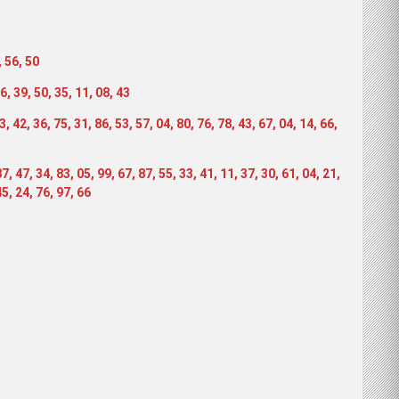
, 56, 50
26, 39, 50, 35, 11, 08, 43
3, 42, 36, 75, 31, 86, 53, 57, 04, 80, 76, 78, 43, 67, 04, 14, 66,
87, 47, 34, 83, 05, 99, 67, 87, 55, 33, 41, 11, 37, 30, 61, 04, 21,
45, 24, 76, 97, 66