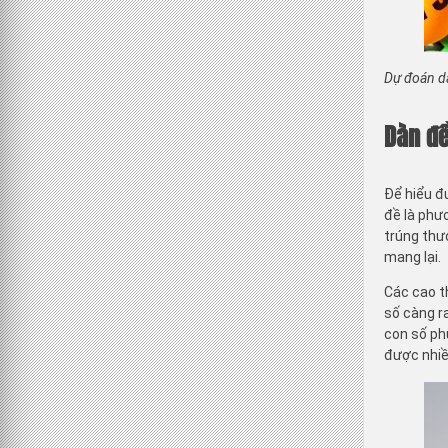
Dự đoán dà
Dàn đề
Để hiểu 
đề là phư
trúng thư
mang lại.
Các cao t
số càng r
con số ph
được nhiề