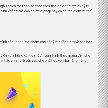
ngẫu nhiên một con số theo cảm tính để đặt cược thì tỷ lệ
tính khả thi rất cao phương pháp này có những điểm lợi thế
ho mình dàn theo từng nhóm các số tỷ lệ phần trăm về cao hơn
 lô đề với những kỹ thuật đơn giản. Hình thức mang đến cho
nhắc chia tỷ lệ vốn sao cho phù hợp với khả năng trúng