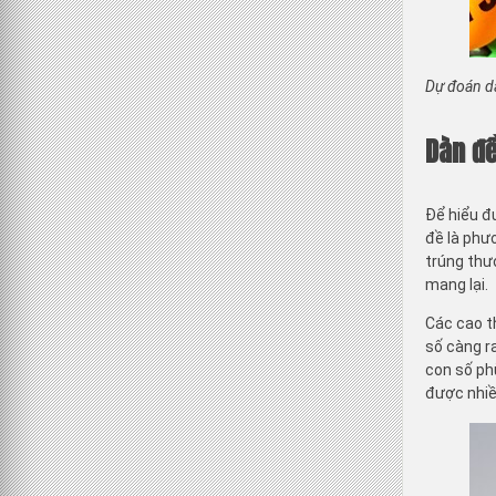
Dự đoán dà
Dàn đề
Để hiểu 
đề là phư
trúng thư
mang lại.
Các cao t
số càng r
con số ph
được nhiề