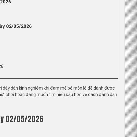
/2026
gày 02/05/2026
26
ơi dày dặn kinh nghiệm khi đam mê bộ môn lô đề dành được
mới chơi hoặc đang muốn tìm hiểu sâu hơn về cách đánh dàn
gày 02/05/2026