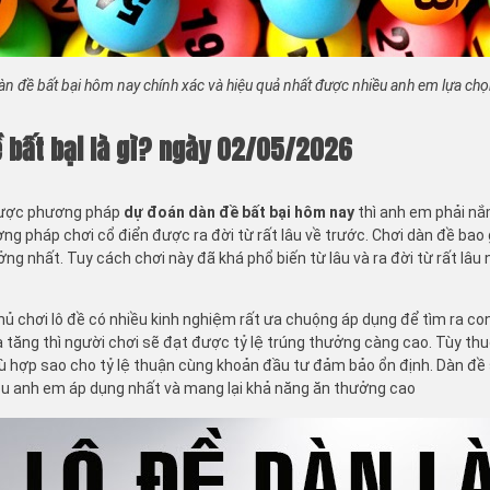
n đề bất bại hôm nay chính xác và hiệu quả nhất được nhiều anh em lựa chọ
 bất bại là gì? ngày 02/05/2026
được phương pháp
dự đoán dàn đề bất bại hôm nay
thì anh em phải nắ
ơng pháp chơi cổ điển được ra đời từ rất lâu về trước. Chơi dàn đề b
ởng nhất. Tuy cách chơi này đã khá phổ biến từ lâu và ra đời từ rất l
hủ chơi lô đề có nhiều kinh nghiệm rất ưa chuộng áp dụng để tìm ra co
a tăng thì người chơi sẽ đạt được tỷ lệ trúng thưởng càng cao. Tùy t
ù hợp sao cho tỷ lệ thuận cùng khoản đầu tư đảm bảo ổn định. Dàn đề s
u anh em áp dụng nhất và mang lại khả năng ăn thưởng cao