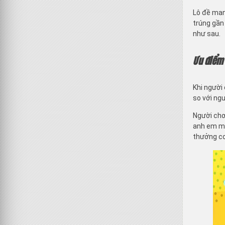
Lô đề man
trúng gần
như sau.
Ưu điểm
Khi người
so với ngư
Người chơ
anh em mộ
thưởng co