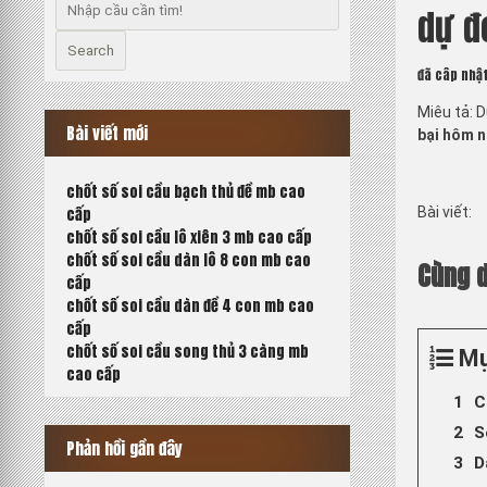
dự đ
Search
đã câp nhậ
Miêu tả: 
Bài viết mới
bại hôm n
chốt số soi cầu bạch thủ đề mb cao
Bài viết:
cấp
chốt số soi cầu lô xiên 3 mb cao cấp
chốt số soi cầu dàn lô 8 con mb cao
Cùng 
cấp
chốt số soi cầu dàn đề 4 con mb cao
cấp
chốt số soi cầu song thủ 3 càng mb
Mụ
cao cấp
C
S
Phản hồi gần đây
D