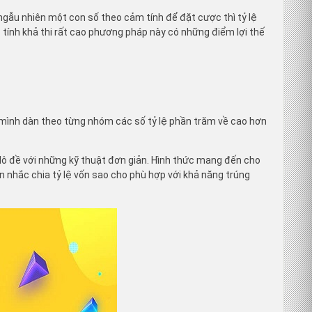
ngẫu nhiên một con số theo cảm tính để đặt cược thì tỷ lệ
tính khả thi rất cao phương pháp này có những điểm lợi thế
ho mình dàn theo từng nhóm các số tỷ lệ phần trăm về cao hơn
 lô đề với những kỹ thuật đơn giản. Hình thức mang đến cho
nhắc chia tỷ lệ vốn sao cho phù hợp với khả năng trúng