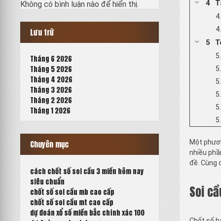
T
Không có bình luận nào để hiển thị.
Lưu trữ
T
Tháng 6 2026
Tháng 5 2026
Tháng 4 2026
Tháng 3 2026
Tháng 2 2026
Tháng 1 2026
Một phươ
Chuyên mục
nhiều phầ
đề. Cùng 
cách chốt số soi cầu 3 miền hôm nay
siêu chuẩn
Soi c
chốt số soi cầu mb cao cấp
chốt số soi cầu mt cao cấp
dự đoán xổ số miền bắc chính xác 100
Chốt số b