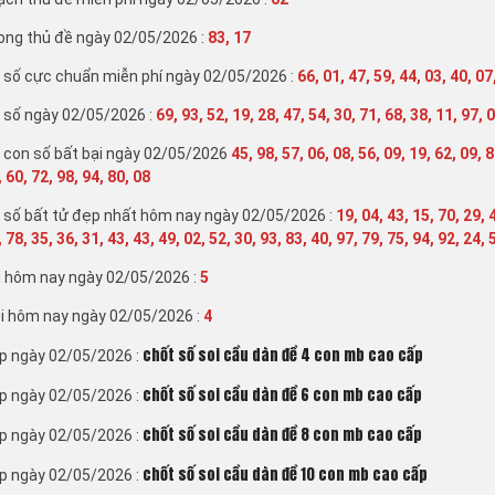
ong thủ đề ngày 02/05/2026 :
83, 17
 số cực chuẩn miễn phí ngày 02/05/2026 :
66, 01, 47, 59, 44, 03, 40, 07
 số ngày 02/05/2026 :
69, 93, 52, 19, 28, 47, 54, 30, 71, 68, 38, 11, 97, 
 con số bất bại ngày 02/05/2026
45, 98, 57, 06, 08, 56, 09, 19, 62, 09, 8
, 60, 72, 98, 94, 80, 08
 số bất tử đẹp nhất hôm nay ngày 02/05/2026 :
19, 04, 43, 15, 70, 29, 
 78, 35, 36, 31, 43, 43, 49, 02, 52, 30, 93, 83, 40, 97, 79, 75, 94, 92, 24, 
 hôm nay ngày 02/05/2026 :
5
i hôm nay ngày 02/05/2026 :
4
chốt số soi cầu dàn đề 4 con mb cao cấp
íp ngày 02/05/2026 :
chốt số soi cầu dàn đề 6 con mb cao cấp
íp ngày 02/05/2026 :
chốt số soi cầu dàn đề 8 con mb cao cấp
íp ngày 02/05/2026 :
chốt số soi cầu dàn đề 10 con mb cao cấp
íp ngày 02/05/2026 :