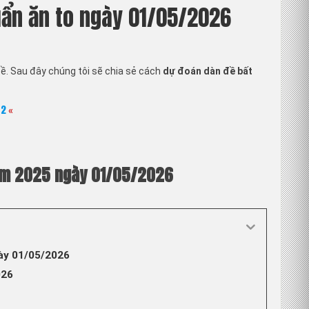
uẩn ăn to ngày 01/05/2026
ề. Sau đây chúng tôi sẽ chia sẻ cách
dự đoán dàn đề bất
 2
«
năm 2025 ngày 01/05/2026
ày 01/05/2026
026