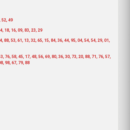
, 52, 49
74, 18, 16, 09, 83, 23, 29
4, 88, 53, 61, 13, 32, 65, 15, 84, 36, 44, 95, 04, 54, 54, 29, 01,
53, 76, 58, 45, 17, 48, 56, 69, 80, 36, 30, 73, 20, 88, 71, 76, 57,
08, 98, 67, 79, 88