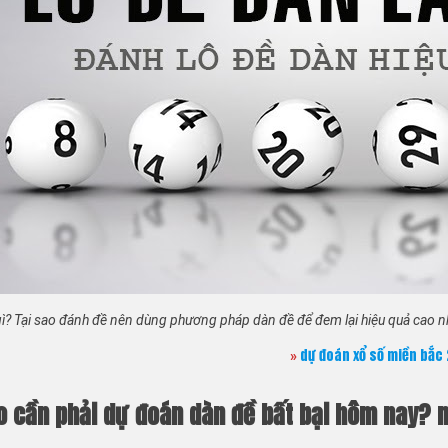
gì? Tại sao đánh đề nên dùng phương pháp dàn đề để đem lại hiệu quả cao n
dự đoán xổ số miền bắc
»
o cần phải dự đoán dàn đề bất bại hôm nay?