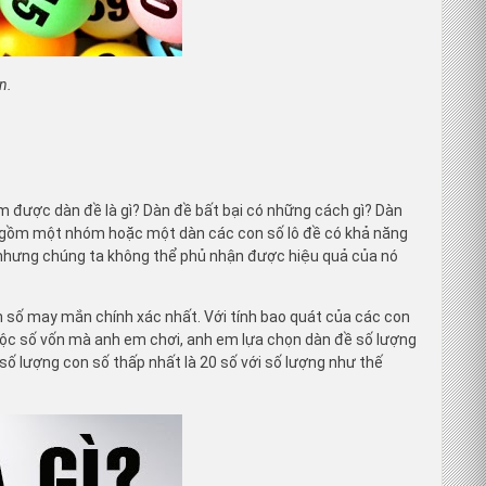
n.
m được dàn đề là gì? Dàn đề bất bại có những cách gì? Dàn
ao gồm một nhóm hoặc một dàn các con số lô đề có khả năng
âu nhưng chúng ta không thể phủ nhận được hiệu quả của nó
n số may mắn chính xác nhất. Với tính bao quát của các con
huộc số vốn mà anh em chơi, anh em lựa chọn dàn đề số lượng
ố lượng con số thấp nhất là 20 số với số lượng như thế