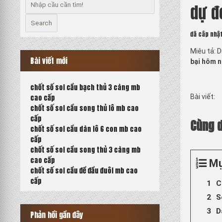
dự đ
Search
đã câp nhậ
Miêu tả: 
Bài viết mới
bại hôm n
chốt số soi cầu bạch thủ 3 càng mb
Bài viết:
cao cấp
chốt số soi cầu song thủ lô mb cao
cấp
Cùng 
chốt số soi cầu dàn lô 6 con mb cao
cấp
chốt số soi cầu song thủ 3 càng mb
cao cấp
Mụ
chốt số soi cầu đề đầu đuôi mb cao
cấp
C
S
D
Phản hồi gần đây