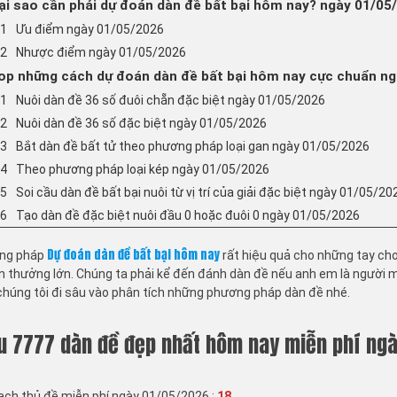
ại sao cần phải dự đoán dàn đề bất bại hôm nay? ngày 01/05
Ưu điểm ngày 01/05/2026
Nhược điểm ngày 01/05/2026
op những cách dự đoán dàn đề bất bại hôm nay cực chuẩn n
Nuôi dàn đề 36 số đuôi chẵn đặc biệt ngày 01/05/2026
Nuôi dàn đề 36 số đặc biệt ngày 01/05/2026
Bắt dàn đề bất tử theo phương pháp loại gan ngày 01/05/2026
Theo phương pháp loại kép ngày 01/05/2026
Soi cầu dàn đề bất bại nuôi từ vị trí của giải đặc biệt ngày 01/05/20
Tạo dàn đề đặc biệt nuôi đầu 0 hoặc đuôi 0 ngày 01/05/2026
Dự đoán dàn đề bất bại hôm nay
ng pháp
rất hiệu quả cho những tay ch
n thưởng lớn. Chúng ta phải kể đến đánh dàn đề nếu anh em là người 
chúng tôi đi sâu vào phân tích những phương pháp dàn đề nhé.
u 7777 dàn đề đẹp nhất hôm nay miễn phí ng
ạch thủ đề miễn phí ngày 01/05/2026 :
18