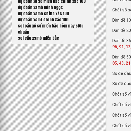
dự đoán xổ số miền bắc chính xác 100
dự đoán xsmb minh ngọc
Chốt số s
dự đoán xsmn chính xác 100
dự đoán xsmt chính xác 100
Dàn đề 10
soi cầu xổ số miền bắc hôm nay siêu
Dàn đề 20
chuẩn
soi cầu xsmb miền bắc
Dàn đề 36
96, 91, 12
Dàn đề 50
85, 43, 21,
Số đề đầu
Số đề đuô
Chốt số v
Chốt số v
Chốt số v
Chốt số v