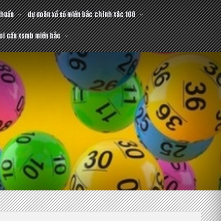
chuẩn
dự đoán xổ số miền bắc chính xác 100
oi cầu xsmb miền bắc