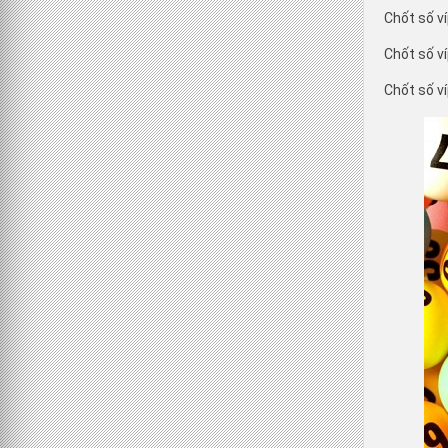
Chốt số v
Chốt số v
Chốt số v