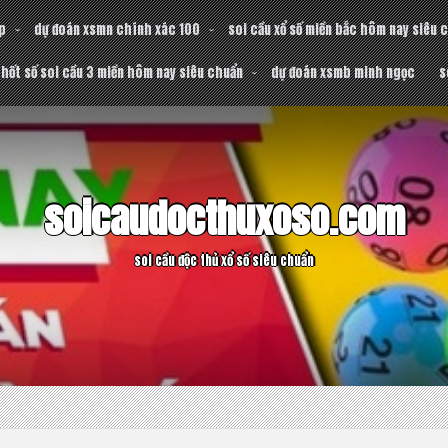
p
dự đoán xsmn chính xác 100
soi cầu xổ số miền bắc hôm nay siêu 
hốt số soi cầu 3 miền hôm nay siêu chuẩn
dự đoán xsmb minh ngọc
s
soicaudocthuxoso.com
soi cầu độc thủ xổ số siêu chuẩn