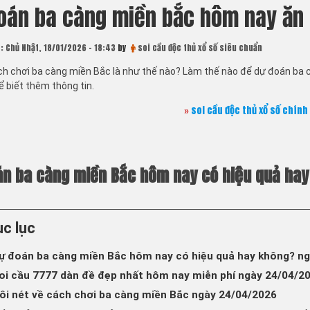
oán ba càng miền bắc hôm nay ăn
t:
Chủ Nhật, 18/01/2026 - 18:43
by
soi cầu độc thủ xổ số siêu chuẩn
ch chơi ba càng miền Bắc là như thế nào? Làm thế nào để dự đoán ba 
ể biết thêm thông tin.
soi cầu độc thủ xổ số chính
»
án ba càng miền Bắc hôm nay có hiệu quả ha
c lục
ự đoán ba càng miền Bắc hôm nay có hiệu quả hay không? n
oi cầu 7777 dàn đề đẹp nhất hôm nay miễn phí ngày 24/04/2
ôi nét về cách chơi ba càng miền Bắc ngày 24/04/2026