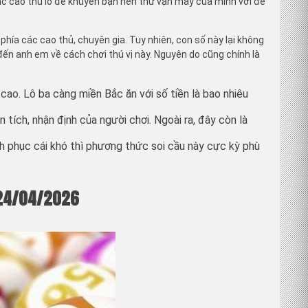
các cao thủ lô đề khuyên bạn nên thử vận may của mình với đề
ía các cao thủ, chuyên gia. Tuy nhiên, con số này lại không
đến anh em về cách chơi thú vị này. Nguyên do cũng chính là
cao. Lô ba càng miền Bắc ăn với số tiền là bao nhiêu
tích, nhận định của người chơi. Ngoài ra, đây còn là
h phục cái khó thì phương thức soi cầu này cực kỳ phù
 24/04/2026