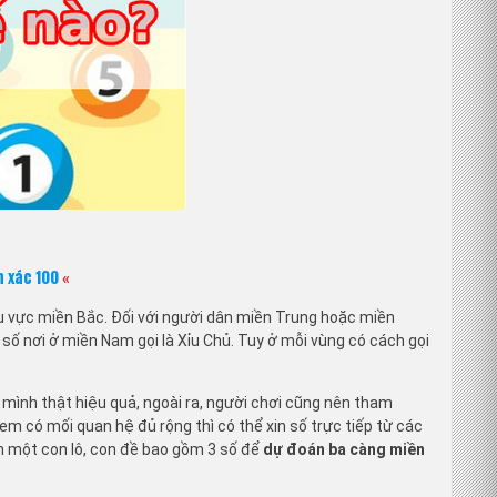
h xác 100
«
hu vực miền Bắc. Đối với người dân miền Trung hoặc miền
t số nơi ở miền Nam gọi là Xỉu Chủ. Tuy ở mỗi vùng có cách gọi
 mình thật hiệu quả, ngoài ra, người chơi cũng nên tham
em có mối quan hệ đủ rộng thì có thể xin số trực tiếp từ các
nh một con lô, con đề bao gồm 3 số để
dự đoán ba càng miền