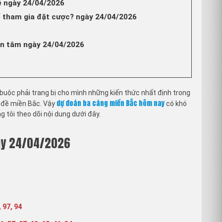
ề ngày 24/04/2026
 tham gia đặt cược? ngày 24/04/2026
an tâm ngày 24/04/2026
ộc phải trang bị cho mình những kiến thức nhất định trong
dự đoán ba càng miền Bắc hôm nay
ô đề miền Bắc. Vậy
có khó
tôi theo dõi nội dung dưới đây.
gày 24/04/2026
, 97, 94