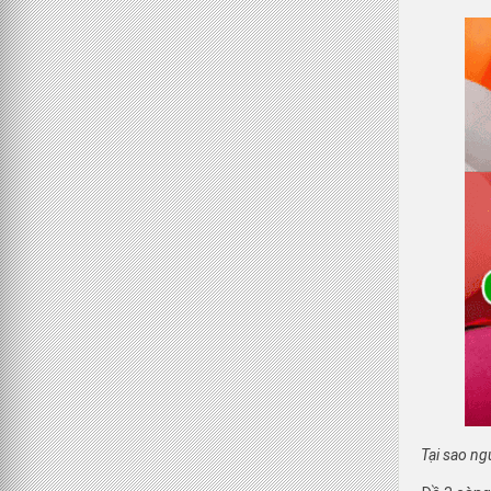
Tại sao ng