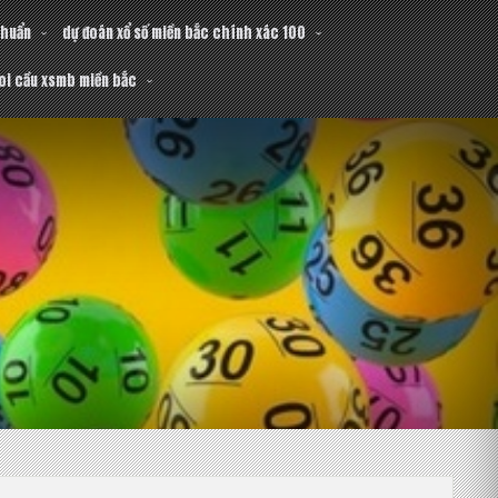
chuẩn
dự đoán xổ số miền bắc chính xác 100
oi cầu xsmb miền bắc