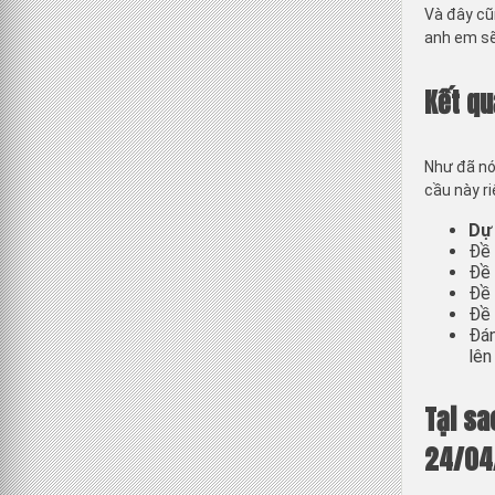
Và đây cũn
anh em sẽ
Kết q
Như đã nó
cầu này ri
Dự
Đề 
Đề 
Đề 
Đề 
Đán
lên
Tại sa
24/04