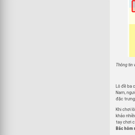
Thông tin 
Lô đề ba 
Nam, người
đặc trưng
Khi chơi 
khảo nhiề
tay chơi 
Bắc hôm 