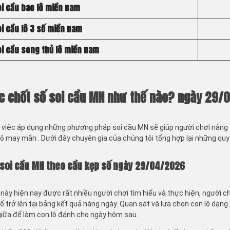
i cầu bao lô miền nam
i cầu lô 3 số miền nam
i cầu song thủ lô miền nam
c chốt số soi cầu MN như thế nào? ngày 29
i việc áp dụng những phương pháp soi cầu MN sẽ giúp người chơi nâng 
lô may mắn . Dưới đây chuyên gia của chúng tôi tổng hợp lại những qu
 soi cầu MN theo cầu kẹp số ngày 29/04/2026
 này hiện nay được rất nhiều người chơi tìm hiểu và thực hiện, người c
ố trở lên tại bảng kết quả hàng ngày. Quan sát và lựa chọn con lô dạng 
giữa để làm con lô đánh cho ngày hôm sau.