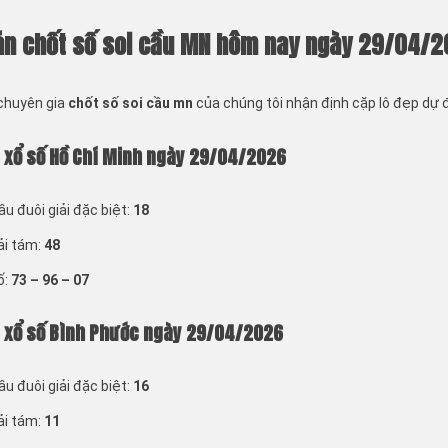
án chốt số soi cầu MN hôm nay ngày 29/04/
chuyên gia
chốt số soi cầu mn
của chúng tôi nhận định cặp lô đẹp dự 
 xổ số Hồ Chí Minh ngày 29/04/2026
u đuôi giải đặc biệt:
18
ải tám:
48
ố:
73
–
96
–
07
 xổ số Bình Phước ngày 29/04/2026
u đuôi giải đặc biệt:
16
ải tám:
11