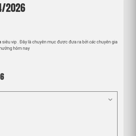
4/2026
n
siêu vip . Đây là chuyên mục được đưa ra bởi
các
chuyên gia
 thưởng hôm nay
26