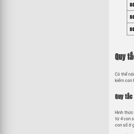
so
so
so
Quy tắ
Có thể nó
kiếm con 
Quy tắc
Hình thức
từ 4 con s
con số ở 