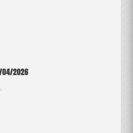
9/04/2026
 :