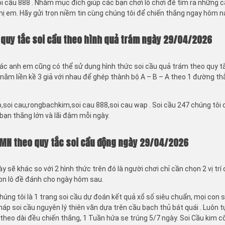
i cầu 888 . Nhằm mục đích giúp các bạn chơi lô chơi đề tìm ra những 
hị em. Hãy gửi trọn niềm tin cùng chúng tôi để chiến thắng ngay hôm n
 quy tắc soi cầu theo hình quả trám ngày 29/04/2026
các anh em cũng có thể sử dụng hình thức soi cầu quả trám theo quy tắ
 nằm liền kề 3 giả với nhau để ghép thành bộ A – B – A theo 1 đường 
p,soi cau,rongbachkim,soi cau 888,soi cau wap . Soi cầu 247 chúng tôi 
bạn thắng lớn và lãi đậm mỗi ngày.
 MN theo quy tắc soi cầu động ngày 29/04/2026
y sẽ khác so với 2 hình thức trên đó là người chơi chỉ cần chọn 2 vị t
on lô đề đánh cho ngày hôm sau.
húng tôi là 1 trang soi cầu dự đoán kết quả xổ số siêu chuẩn, mọi con
áp soi cầu nguyên lý thiên văn dựa trên cầu bạch thủ bát quái . Luôn t
 theo dài đều chiến thắng, 1 Tuần hứa se trúng 5/7 ngày. Soi Cầu kim c