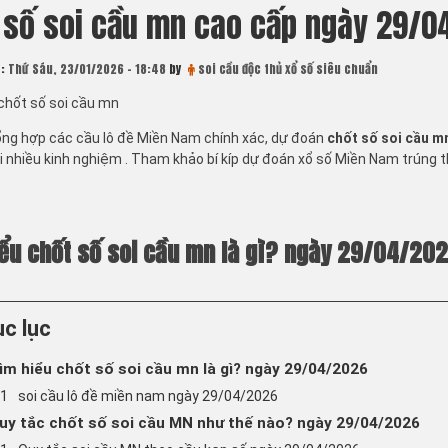
 số soi cầu mn cao cấp ngày 29/0
t:
Thứ Sáu, 23/01/2026 - 18:48
by
soi cầu độc thủ xổ số siêu chuẩn
 chốt số soi cầu mn
ổng hợp các cầu lô đề Miền Nam chính xác, dự đoán
chốt số soi cầu m
ới nhiều kinh nghiệm . Tham khảo bí kíp dự đoán xổ số Miền Nam trúng
ểu chốt số soi cầu mn là gì? ngày 29/04/20
c lục
ìm hiểu chốt số soi cầu mn là gì? ngày 29/04/2026
soi cầu lô đề miền nam ngày 29/04/2026
uy tắc chốt số soi cầu MN như thế nào? ngày 29/04/2026