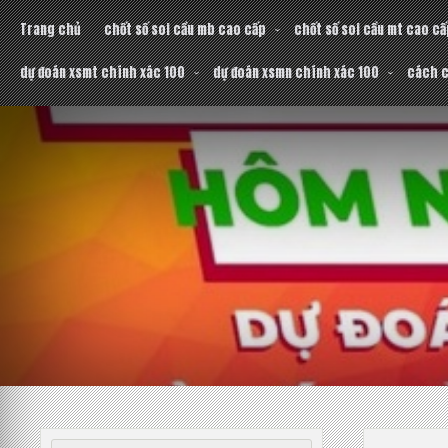
Skip
Trang chủ
chốt số soi cầu mb cao cấp
chốt số soi cầu mt cao cấ
to
content
dự đoán xsmt chính xác 100
dự đoán xsmn chính xác 100
cách c