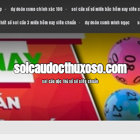
p
dự đoán xsmn chính xác 100
soi cầu xổ số miền bắc hôm nay siêu 
hốt số soi cầu 3 miền hôm nay siêu chuẩn
dự đoán xsmb minh ngọc
s
soicaudocthuxoso.com
soi cầu độc thủ xổ số siêu chuẩn