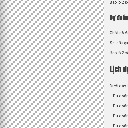
Bao lô 2 s
Dự đoán
Chốt số đầ
Soi cầu gi
Bao lô 2 s
Lịch d
Dưới đây l
– Dự đoán
– Dự đoán 
– Dự đoán 
– Dự đoán 