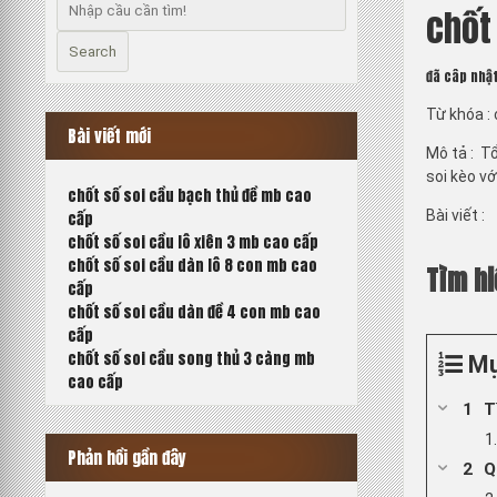
chốt
Search
đã câp nhậ
Từ khóa :
Bài viết mới
Mô tả : T
soi kèo v
chốt số soi cầu bạch thủ đề mb cao
Bài viết :
cấp
chốt số soi cầu lô xiên 3 mb cao cấp
chốt số soi cầu dàn lô 8 con mb cao
Tìm hi
cấp
chốt số soi cầu dàn đề 4 con mb cao
cấp
chốt số soi cầu song thủ 3 càng mb
Mụ
cao cấp
T
Phản hồi gần đây
Q