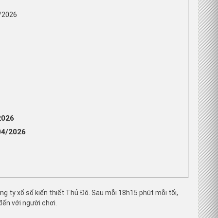
4/2026
2026
04/2026
g ty xổ số kiến thiết Thủ Đô. Sau mỗi 18h15 phút mỗi tối,
đến với người chơi.