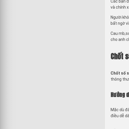
Các bạn đ
và chính 
Người khô
bất ngờ vì
Cau mb,so
cho anh c
Chốt s
Chốt số s
thông thườ
Hướng d
Mặc dù đâ
điều dễ d