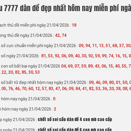
u 7777 dàn đề đẹp nhất hôm nay miễn phí ng
ạch thủ đề miễn phí ngày 21/04/2026 :
18
ong thủ đề ngày 21/04/2026 :
42, 74
 số cực chuẩn miễn phí ngày 21/04/2026 :
09, 94, 11, 13, 51, 68, 37, 30
 số ngày 21/04/2026 :
81, 53, 92, 06, 09, 40, 30, 92, 59, 99, 74, 16, 15, 
 con số bất bại ngày 21/04/2026
04, 69, 07, 59, 89, 43, 06, 15, 40, 55, 7
, 22, 20, 82, 85, 30, 53
 số bất tử đẹp nhất hôm nay ngày 21/04/2026 :
09, 46, 09, 80, 01, 50, 
 05, 76, 46, 70, 60, 12, 57, 83, 47, 06, 09, 84, 41, 82, 53, 36, 20, 38, 08, 
 hôm nay ngày 21/04/2026 :
0
i hôm nay ngày 21/04/2026 :
2
chốt số soi cầu dàn đề 4 con mb cao cấp
íp ngày 21/04/2026 :
chốt số soi cầu dàn đề 6 con mb cao cấp
íp ngày 21/04/2026 :