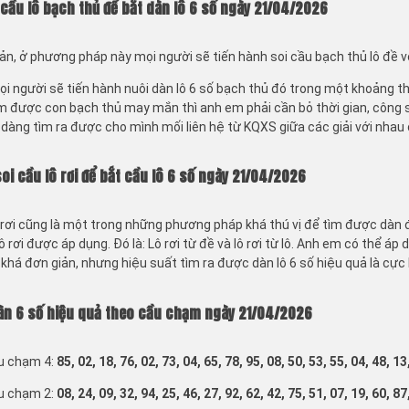
 cầu lô bạch thủ để bắt dàn lô 6 số ngày 21/04/2026
iản, ở phương pháp này mọi người sẽ tiến hành soi cầu bạch thủ lô đề v
i người sẽ tiến hành nuôi dàn lô 6 số bạch thủ đó trong một khoảng thời
ìm được con bạch thủ may mắn thì anh em phải cần bỏ thời gian, công s
 dàng tìm ra được cho mình mối liên hệ từ KQXS giữa các giải với nhau
oi cầu lô rơi để bắt cầu lô 6 số ngày 21/04/2026
ô rơi cũng là một trong những phương pháp khá thú vị để tìm được dàn 
ô rơi được áp dụng. Đó là: Lô rơi từ đề và lô rơi từ lô. Anh em có thể á
khá đơn giản, nhưng hiệu suất tìm ra được dàn lô 6 số hiệu quả là cực 
dàn 6 số hiệu quả theo cầu chạm ngày 21/04/2026
u chạm 4:
85, 02, 18, 76, 02, 73, 04, 65, 78, 95, 08, 50, 53, 55, 04, 48, 13
u chạm 2:
08, 24, 09, 32, 94, 25, 46, 27, 92, 62, 42, 75, 51, 07, 19, 60, 87