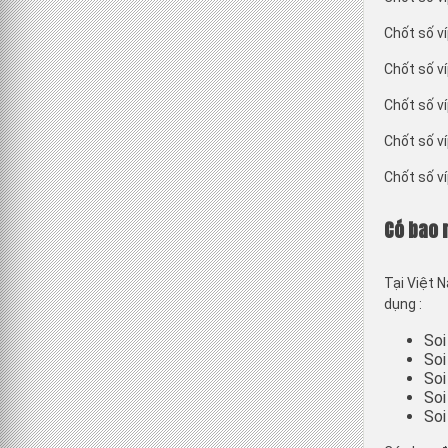
Chốt số v
Chốt số v
Chốt số v
Chốt số v
Chốt số v
Có bao 
Tại Việt N
dụng :
Soi
Soi
So
So
So