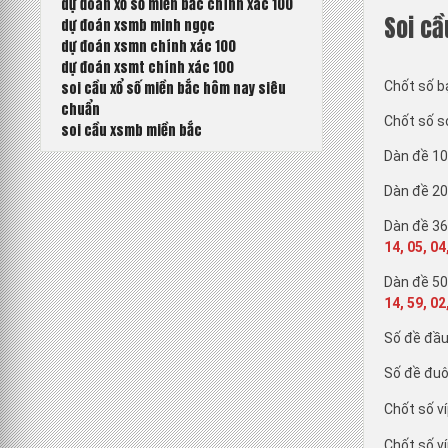
dự đoán xổ số miền bắc chính xác 100
Soi cầ
dự đoán xsmb minh ngọc
dự đoán xsmn chính xác 100
dự đoán xsmt chính xác 100
Chốt số b
soi cầu xổ số miền bắc hôm nay siêu
chuẩn
Chốt số s
soi cầu xsmb miền bắc
Dàn đề 10
Dàn đề 20
Dàn đề 36
14, 05, 04
Dàn đề 50
14, 59, 02,
Số đề đầu
Số đề đuô
Chốt số v
Chốt số v