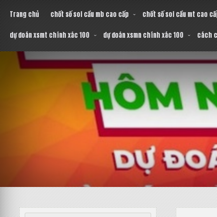
Skip
Trang chủ
chốt số soi cầu mb cao cấp
chốt số soi cầu mt cao cấ
to
content
dự đoán xsmt chính xác 100
dự đoán xsmn chính xác 100
cách c