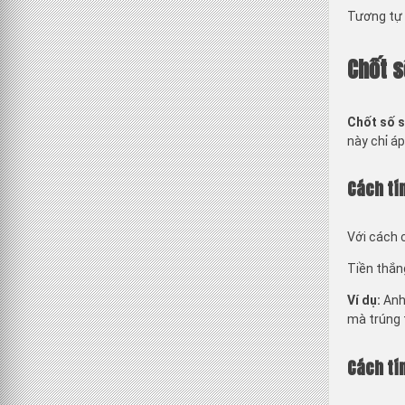
Tương tự 
Chốt s
Chốt số s
này chỉ áp
Cách tí
Với cách c
Tiền thắng
Ví dụ:
Anh 
mà trúng 
Cách tí