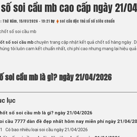
 số soi cầu mb cao cấp ngày 21/0
t:
Thứ Năm, 15/01/2026 - 19:21
by
soi cầu độc thủ xổ số siêu chuẩn
 chốt số soi cầu mb
ốt số soi cầu mb
chuyên trang cập nhật kết quả chốt số hàng ngày . Dị
húng tôi luôn cam kết chuẩn nhất, chi phí cao nhưng mang lại hiệu quả
ố soi cầu mb là gì? ngày 21/04/2026
c lục
hốt số soi cầu mb là gì? ngày 21/04/2026
oi cầu 7777 dàn đề đẹp nhất hôm nay miễn phí ngày 21/04/2
Có bao nhiêu loại soi cầu ngày 21/04/2026