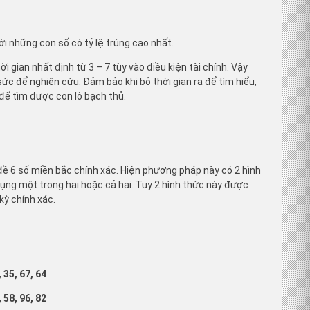
ới những con số có tỷ lệ trúng cao nhất.
 gian nhất định từ 3 – 7 tùy vào điều kiện tài chính. Vậy
ức để nghiên cứu. Đảm bảo khi bỏ thời gian ra để tìm hiểu,
 để tìm được con lô bạch thủ.
đề 6 số miền bắc chính xác. Hiện phương pháp này có 2 hình
p dụng một trong hai hoặc cả hai. Tuy 2 hình thức này được
kỳ chính xác.
, 35, 67, 64
, 58, 96, 82