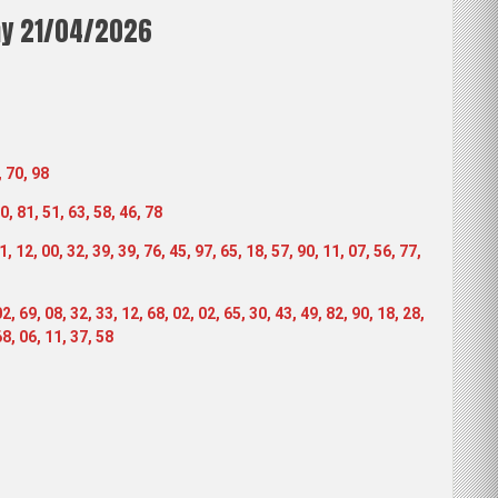
ày 21/04/2026
, 70, 98
00, 81, 51, 63, 58, 46, 78
1, 12, 00, 32, 39, 39, 76, 45, 97, 65, 18, 57, 90, 11, 07, 56, 77,
02, 69, 08, 32, 33, 12, 68, 02, 02, 65, 30, 43, 49, 82, 90, 18, 28,
68, 06, 11, 37, 58