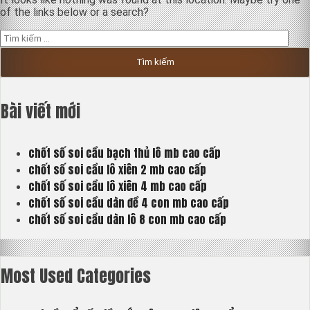
of the links below or a search?
Tìm
kiếm
cho:
Bài viết mới
chốt số soi cầu bạch thủ lô mb cao cấp
chốt số soi cầu lô xiên 2 mb cao cấp
chốt số soi cầu lô xiên 4 mb cao cấp
chốt số soi cầu dàn đề 4 con mb cao cấp
chốt số soi cầu dàn lô 8 con mb cao cấp
Most Used Categories