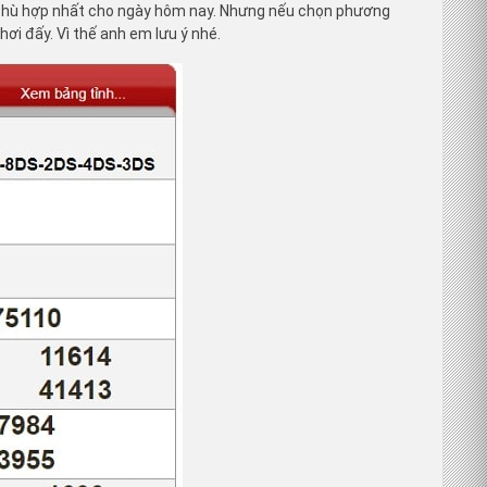
ả phù hợp nhất cho ngày hôm nay. Nhưng nếu chọn phương
ơi đấy. Vì thế anh em lưu ý nhé.