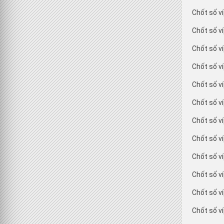
Chốt số v
Chốt số v
Chốt số v
Chốt số v
Chốt số v
Chốt số v
Chốt số v
Chốt số v
Chốt số v
Chốt số v
Chốt số v
Chốt số v