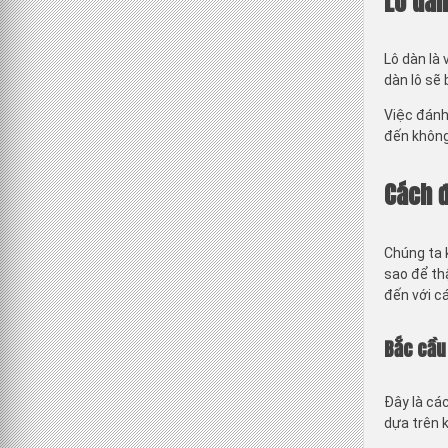
Lô dà
Lô dàn là 
dàn lô sẽ
Việc đánh
đến không 
Cách 
Chúng ta 
sao để thậ
đến với c
Bắc cầu
Đây là các
dựa trên 