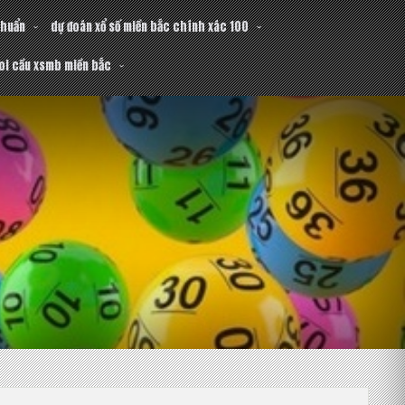
chuẩn
dự đoán xổ số miền bắc chính xác 100
oi cầu xsmb miền bắc