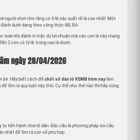
à người chơi cho rằng có tỉ lệ xác xuất về là cao nhất. Một
c đánh dưới dạng theo công thức AB, BA.
an toàn khi đánh vì mặc dù lợi nhuận mà các con lô này mang
 đến 2 con có tỷ lệ trúng cao là được.
 năm ngày 28/04/2026
n bè. Hãy biết cách để
chốt số dàn lô XSMB hôm nay
làm
để tìm ra quy luật này thôi. Cụ thể như thế nào thì hãy cùng
g ta tiến hành chơi lô dàn. Bắc cầu là phương pháp soi cầu
ần nhất để tìm ra con số phù hợp.