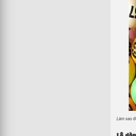
Làm sao để 