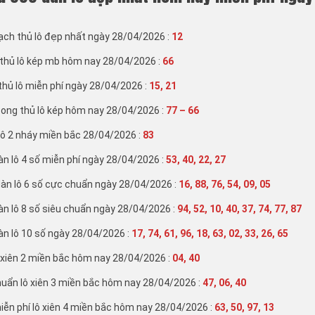
ạch thủ lô đẹp nhất ngày 28/04/2026 :
12
thủ lô kép mb hôm nay 28/04/2026 :
66
thủ lô miễn phí ngày 28/04/2026 :
15, 21
ong thủ lô kép hôm nay 28/04/2026 :
77 – 66
lô 2 nháy miền bắc 28/04/2026 :
83
àn lô 4 số miễn phí ngày 28/04/2026 :
53, 40, 22, 27
àn lô 6 số cực chuẩn ngày 28/04/2026 :
16, 88, 76, 54, 09, 05
àn lô 8 số siêu chuẩn ngày 28/04/2026 :
94, 52, 10, 40, 37, 74, 77, 87
àn lô 10 số ngày 28/04/2026 :
17, 74, 61, 96, 18, 63, 02, 33, 26, 65
ô xiên 2 miền bắc hôm nay 28/04/2026 :
04, 40
huẩn lô xiên 3 miền bắc hôm nay 28/04/2026 :
47, 06, 40
iễn phí lô xiên 4 miền bắc hôm nay 28/04/2026 :
63, 50, 97, 13