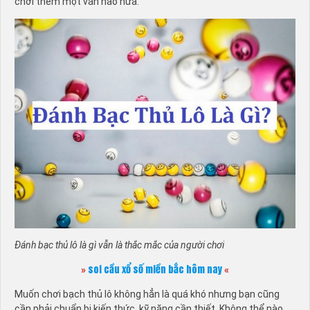
chơi thêm một ván nào nữa.
Đánh bạc thủ lô là gì vẫn là thắc mắc của người chơi
soi cầu xổ số miền bắc hôm nay
»
«
Muốn chơi bạch thủ lô không hẳn là quá khó nhưng bạn cũng
cần phải chuẩn bị kiến thức, kỹ năng cần thiết. Không thể nào