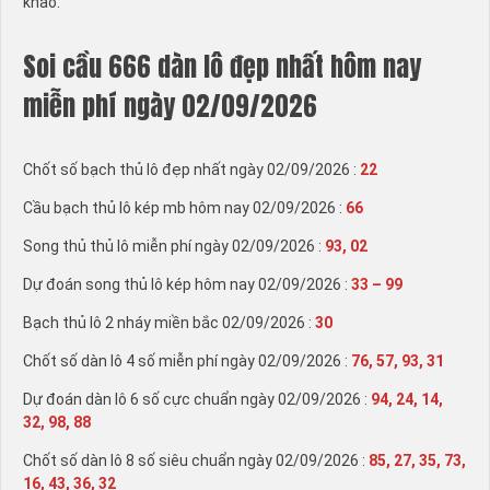
khảo.
Soi cầu 666 dàn lô đẹp nhất hôm nay
miễn phí ngày 02/09/2026
Chốt số bạch thủ lô đẹp nhất ngày 02/09/2026 :
22
Cầu bạch thủ lô kép mb hôm nay 02/09/2026 :
66
Song thủ thủ lô miễn phí ngày 02/09/2026 :
93, 02
Dự đoán song thủ lô kép hôm nay 02/09/2026 :
33 – 99
Bạch thủ lô 2 nháy miền bắc 02/09/2026 :
30
Chốt số dàn lô 4 số miễn phí ngày 02/09/2026 :
76, 57, 93, 31
Dự đoán dàn lô 6 số cực chuẩn ngày 02/09/2026 :
94, 24, 14,
32, 98, 88
Chốt số dàn lô 8 số siêu chuẩn ngày 02/09/2026 :
85, 27, 35, 73,
16, 43, 36, 32