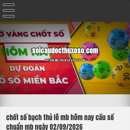
Skip
to
content
soicaudocthuxoso.com
soi cầu độc thủ xổ số siêu chuẩn
chốt số bạch thủ lô mb hôm nay cầu số
chuẩn mb ngày 02/09/2026