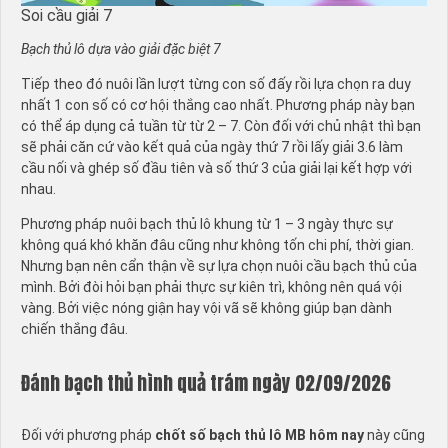
Soi cầu giải 7
Bạch thủ lô dựa vào giải đặc biệt 7
Tiếp theo đó nuôi lần lượt từng con số đấy rồi lựa chọn ra duy
nhất 1 con số có cơ hội thắng cao nhất. Phương pháp này bạn
có thể áp dụng cả tuần từ từ 2 – 7. Còn đối với chủ nhật thì bạn
sẽ phải căn cứ vào kết quả của ngày thứ 7 rồi lấy giải 3.6 làm
cầu nối và ghép số đầu tiên và số thứ 3 của giải lại kết hợp với
nhau.
Phương pháp nuôi bạch thủ lô khung từ 1 – 3 ngày thực sự
không quá khó khăn đâu cũng như không tốn chi phí, thời gian.
Nhưng bạn nên cẩn thận về sự lựa chọn nuôi cầu bạch thủ của
mình. Bởi đòi hỏi bạn phải thực sự kiên trì, không nên quá vội
vàng. Bởi việc nóng giận hay vội vã sẽ không giúp bạn dành
chiến thắng đâu.
Đánh bạch thủ hình quả trám ngày 02/09/2026
Đối với phương pháp
chốt số bạch thủ lô MB hôm nay
này cũng