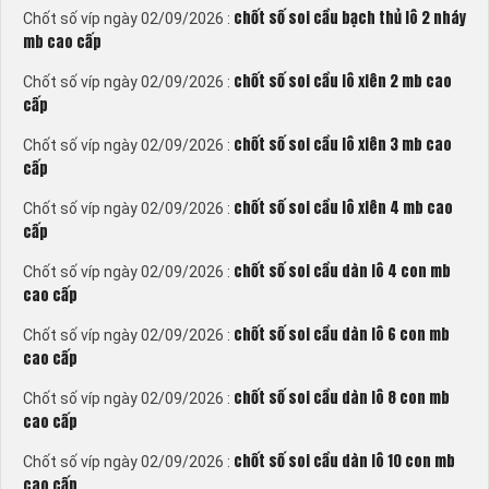
chốt số soi cầu bạch thủ lô 2 nháy
Chốt số víp ngày 02/09/2026 :
mb cao cấp
chốt số soi cầu lô xiên 2 mb cao
Chốt số víp ngày 02/09/2026 :
cấp
chốt số soi cầu lô xiên 3 mb cao
Chốt số víp ngày 02/09/2026 :
cấp
chốt số soi cầu lô xiên 4 mb cao
Chốt số víp ngày 02/09/2026 :
cấp
chốt số soi cầu dàn lô 4 con mb
Chốt số víp ngày 02/09/2026 :
cao cấp
chốt số soi cầu dàn lô 6 con mb
Chốt số víp ngày 02/09/2026 :
cao cấp
chốt số soi cầu dàn lô 8 con mb
Chốt số víp ngày 02/09/2026 :
cao cấp
chốt số soi cầu dàn lô 10 con mb
Chốt số víp ngày 02/09/2026 :
cao cấp